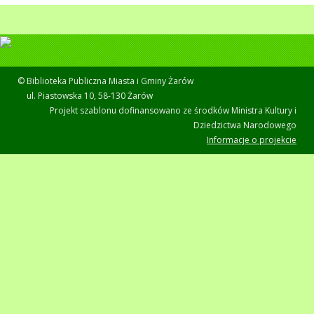
© Biblioteka Publiczna Miasta i Gminy Żarów
ul. Piastowska 10, 58-130 Żarów
Projekt szablonu dofinansowano ze środków Ministra Kultury i
Dziedzictwa Narodowego
Informacje o projekcie