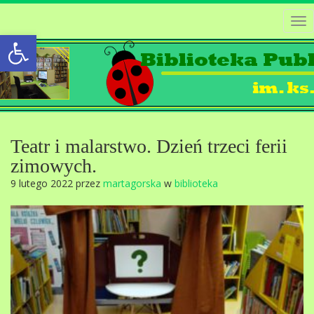
Tog
Open toolbar
nav
Teatr i malarstwo. Dzień trzeci ferii
zimowych.
9 lutego 2022 przez
martagorska
w
biblioteka