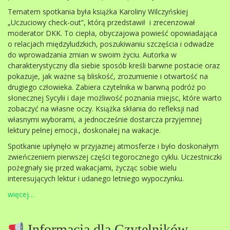
Tematem spotkania była książka Karoliny Wilczyńskiej
„Uczuciowy check-out”, którą przedstawił i zrecenzował
moderator DKK. To ciepła, obyczajowa powieść opowiadająca
o relacjach międzyludzkich, poszukiwaniu szczęścia i odwadze
do wprowadzania zmian w swoim życiu. Autorka w
charakterystyczny dla siebie sposób kreśli barwne postacie oraz
pokazuje, jak ważne są bliskość, zrozumienie i otwartość na
drugiego człowieka. Zabiera czytelnika w barwną podróż po
słonecznej Sycylii i daje możliwość poznania miejsc, które warto
zobaczyć na własne oczy. Książka skłania do refleksji nad
własnymi wyborami, a jednocześnie dostarcza przyjemnej
lektury pełnej emocji., doskonałej na wakacje.
Spotkanie upłynęło w przyjaznej atmosferze i było doskonałym
zwieńczeniem pierwszej części tegorocznego cyklu. Uczestniczki
pożegnały się przed wakacjami, życząc sobie wielu
interesujących lektur i udanego letniego wypoczynku.
więcej…
Informacja dla Czytelników