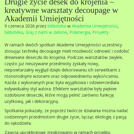
Drugie życie desek do krojenia –
kreatywne warsztaty decoupage w
Akademii Umiejętności
9 czerwca 2026 przez
biblioteka
w
Akademia Umiejętności
,
biblioteka
,
Graj z nami w zielone
,
Polenergia
,
Projekty
W ramach dwóch spotkań Akademii Umiejętności uczestnicy
stosując technikę decoupage mieli możliwość odnowić i ozdobić
drewniane deseczki do krojenia. Podczas warsztatów zwykłe,
często już nieużywane przedmioty zyskały nowy,
niepowtarzalny wygląd dzięki dekorowaniu ich serwetkami z
różnorodnymi wzorami oraz odpowiedniemu wykończeniu.
Każda z wykonanych prac była wyjątkowa i odzwierciedlała
indywidualny styl autora. Efektem warsztatów były pięknie
ozdobione deseczki, które mogą pełnić zarówno funkcję
użytkową, jak i dekoracyjną.
Spotkania pokazały, że poprzez twórcze działania można nadać
codziennym przedmiotom drugie życie, łącząc ekologię z pasją
do rękodzieła.
Zajęcia upcyklingowe zrealizowano w ramach projektu