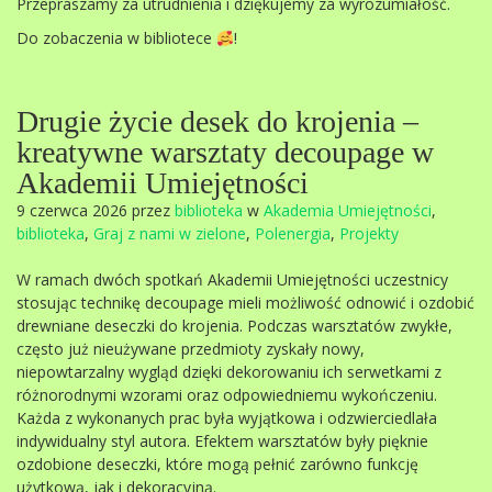
Przepraszamy za utrudnienia i dziękujemy za wyrozumiałość.
Do zobaczenia w bibliotece
!
Drugie życie desek do krojenia –
kreatywne warsztaty decoupage w
Akademii Umiejętności
9 czerwca 2026 przez
biblioteka
w
Akademia Umiejętności
,
biblioteka
,
Graj z nami w zielone
,
Polenergia
,
Projekty
W ramach dwóch spotkań Akademii Umiejętności uczestnicy
stosując technikę decoupage mieli możliwość odnowić i ozdobić
drewniane deseczki do krojenia. Podczas warsztatów zwykłe,
często już nieużywane przedmioty zyskały nowy,
niepowtarzalny wygląd dzięki dekorowaniu ich serwetkami z
różnorodnymi wzorami oraz odpowiedniemu wykończeniu.
Każda z wykonanych prac była wyjątkowa i odzwierciedlała
indywidualny styl autora. Efektem warsztatów były pięknie
ozdobione deseczki, które mogą pełnić zarówno funkcję
użytkową, jak i dekoracyjną.