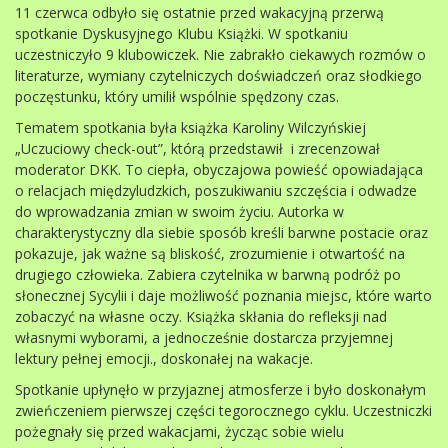
11 czerwca odbyło się ostatnie przed wakacyjną przerwą
spotkanie Dyskusyjnego Klubu Książki. W spotkaniu
uczestniczyło 9 klubowiczek. Nie zabrakło ciekawych rozmów o
literaturze, wymiany czytelniczych doświadczeń oraz słodkiego
poczęstunku, który umilił wspólnie spędzony czas.
Tematem spotkania była książka Karoliny Wilczyńskiej
„Uczuciowy check-out”, którą przedstawił i zrecenzował
moderator DKK. To ciepła, obyczajowa powieść opowiadająca
o relacjach międzyludzkich, poszukiwaniu szczęścia i odwadze
do wprowadzania zmian w swoim życiu. Autorka w
charakterystyczny dla siebie sposób kreśli barwne postacie oraz
pokazuje, jak ważne są bliskość, zrozumienie i otwartość na
drugiego człowieka. Zabiera czytelnika w barwną podróż po
słonecznej Sycylii i daje możliwość poznania miejsc, które warto
zobaczyć na własne oczy. Książka skłania do refleksji nad
własnymi wyborami, a jednocześnie dostarcza przyjemnej
lektury pełnej emocji., doskonałej na wakacje.
Spotkanie upłynęło w przyjaznej atmosferze i było doskonałym
zwieńczeniem pierwszej części tegorocznego cyklu. Uczestniczki
pożegnały się przed wakacjami, życząc sobie wielu