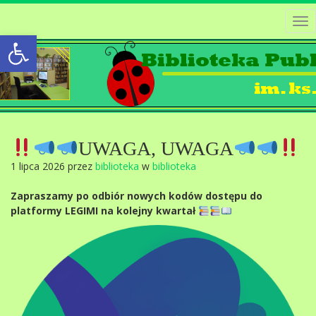
Tog
Open toolbar
nav
UWAGA, UWAGA
1 lipca 2026 przez
biblioteka
w
biblioteka
Zapraszamy po odbiór nowych kodów dostępu do
platformy LEGIMI na kolejny kwartał