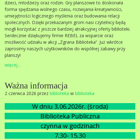
dzieci, młodzieży oraz rodzin. Gry planszowe to doskonała
forma spędzania wolnego czasu, rozwijania kreatywności,
umiejętności logicznego myślenia oraz budowania relacji
społecznych. Dzięki przekazanym grom nasi czytelnicy będą
mogli korzystać z jeszcze bardziej atrakcyjnej oferty biblioteki.
Serdecznie dziękujemy firmie REBEL za wsparcie oraz
możliwość udziału w akcji „Zgrana Biblioteka”. Już wkrótce
zaprosimy naszych użytkowników do wspólnej zabawy przy
planszy!
więcej…
Ważna informacja
2 czerwca 2026 przez
biblioteka
w
biblioteka
W dniu 3.06.2026r. (środa)
Biblioteka Publiczna
czynna w godzinach
7.30- 15.30