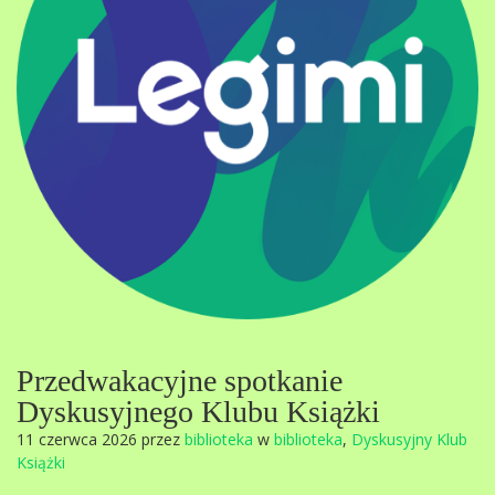
Przedwakacyjne spotkanie
Dyskusyjnego Klubu Książki
11 czerwca 2026 przez
biblioteka
w
biblioteka
,
Dyskusyjny Klub
Książki