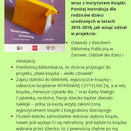
wraz z Instytutem Książki.
Poniżej instrukcja dla
rodziców dzieci
urodzonych w latach
2015-2018, jak wziąć udział
w projekcie:
Odwiedź z dzieckiem
Bibliotekę Publiczną w
Żarowie, Oddział dla dzieci i
młodzieży
Poinformuj bibliotekarza, że chcecie przystąpić do
projektu „Mała książka – wielki człowiek”
Zapisz dziecko do biblioteki, wypożyczcie książkę i
odbierzcie bezpłatnie WYPRAWKĘ CZYTELNICZĄ, a w niej
książkę „Pierwsze czytanki dla…” oraz Kartę Małego
Czytelnika, na której Twoje dziecko będzie zbierało
naklejki – jedną za każdą wizytę zakończoną
wypożyczeniem książki z księgozbioru dziecięcego
Pozwól dziecku samodzielnie dokonać wyboru książki,
nawet jeśli wydaje Ci się nietrafiony. Jeśli będzie to książka
wybrana przez dziecko, to z pewnością chętnie po nią