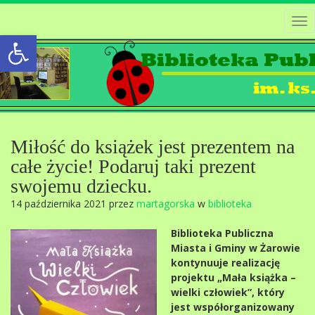
Tog
Open toolbar
nav
Miłość do książek jest prezentem na
całe życie! Podaruj taki prezent
swojemu dziecku.
14 października 2021 przez
martagorska
w
biblioteka
Biblioteka Publiczna
Miasta i Gminy w Żarowie
kontynuuje realizację
projektu „Mała książka –
wielki człowiek”, który
jest współorganizowany