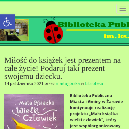
Tog
Open toolbar
nav
Miłość do książek jest prezentem na
całe życie! Podaruj taki prezent
swojemu dziecku.
14 października 2021 przez
martagorska
w
biblioteka
Biblioteka Publiczna
Miasta i Gminy w Żarowie
kontynuuje realizację
projektu „Mała książka –
wielki człowiek”, który
jest współorganizowany