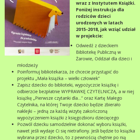
wraz z Instytutem Książki.
Poniżej instrukcja dla
rodziców dzieci
urodzonych w latach
2015-2018, jak wziąć udział
w projekcie:
Odwiedź z dzieckiem
Bibliotekę Publiczną w
Żarowie, Oddział dla dzieci i
młodzieży
Poinformuj bibliotekarza, że chcecie przystąpić do
projektu „Mała książka – wielki człowiek”
Zapisz dziecko do biblioteki, wypożyczcie książkę i
odbierzcie bezpłatnie WYPRAWKĘ CZYTELNICZĄ, a w niej
książkę „Pierwsze czytanki dla…” oraz Kartę Małego
Czytelnika, na której Twoje dziecko będzie zbierało
naklejki – jedną za każdą wizytę zakończoną
wypożyczeniem książki z księgozbioru dziecięcego
Pozwól dziecku samodzielnie dokonać wyboru książki,
nawet jeśli wydaje Ci się nietrafiony. Jeśli będzie to książka
wybrana przez dziecko, to z pewnością chętnie po nią