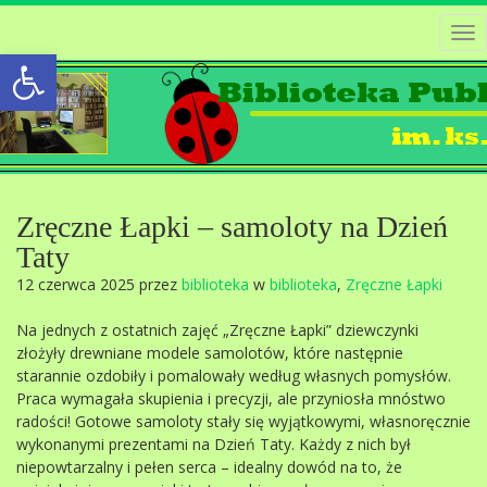
Tog
Open toolbar
nav
Zręczne Łapki – samoloty na Dzień
Taty
12 czerwca 2025 przez
biblioteka
w
biblioteka
,
Zręczne Łapki
Na jednych z ostatnich zajęć „Zręczne Łapki” dziewczynki
złożyły drewniane modele samolotów, które następnie
starannie ozdobiły i pomalowały według własnych pomysłów.
Praca wymagała skupienia i precyzji, ale przyniosła mnóstwo
radości! Gotowe samoloty stały się wyjątkowymi, własnoręcznie
wykonanymi prezentami na Dzień Taty. Każdy z nich był
niepowtarzalny i pełen serca – idealny dowód na to, że