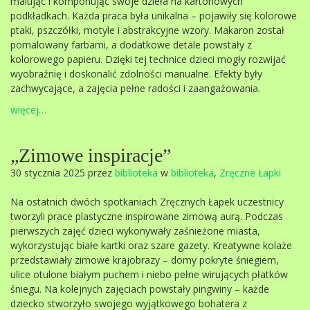
malując i komponując swoje dzieła na kartonowych
podkładkach. Każda praca była unikalna – pojawiły się kolorowe
ptaki, pszczółki, motyle i abstrakcyjne wzory. Makaron został
pomalowany farbami, a dodatkowe detale powstały z
kolorowego papieru. Dzięki tej technice dzieci mogły rozwijać
wyobraźnię i doskonalić zdolności manualne. Efekty były
zachwycające, a zajęcia pełne radości i zaangażowania.
więcej…
„Zimowe inspiracje”
30 stycznia 2025 przez
biblioteka
w
biblioteka
,
Zręczne Łapki
Na ostatnich dwóch spotkaniach Zręcznych Łapek uczestnicy
tworzyli prace plastyczne inspirowane zimową aurą. Podczas
pierwszych zajęć dzieci wykonywały zaśnieżone miasta,
wykorzystując białe kartki oraz szare gazety. Kreatywne kolaże
przedstawiały zimowe krajobrazy – domy pokryte śniegiem,
ulice otulone białym puchem i niebo pełne wirujących płatków
śniegu. Na kolejnych zajęciach powstały pingwiny – każde
dziecko stworzyło swojego wyjątkowego bohatera z