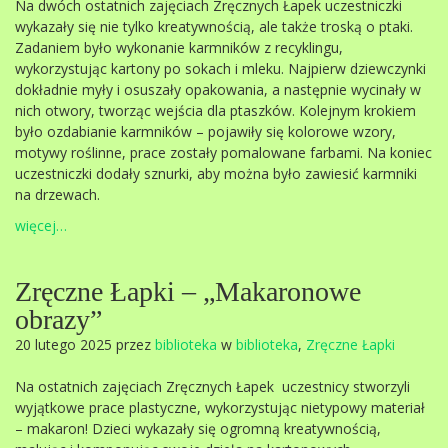
Na dwóch ostatnich zajęciach Zręcznych Łapek uczestniczki
wykazały się nie tylko kreatywnością, ale także troską o ptaki.
Zadaniem było wykonanie karmników z recyklingu,
wykorzystując kartony po sokach i mleku. Najpierw dziewczynki
dokładnie myły i osuszały opakowania, a następnie wycinały w
nich otwory, tworząc wejścia dla ptaszków. Kolejnym krokiem
było ozdabianie karmników – pojawiły się kolorowe wzory,
motywy roślinne, prace zostały pomalowane farbami. Na koniec
uczestniczki dodały sznurki, aby można było zawiesić karmniki
na drzewach.
więcej…
Zręczne Łapki – „Makaronowe
obrazy”
20 lutego 2025 przez
biblioteka
w
biblioteka
,
Zręczne Łapki
Na ostatnich zajęciach Zręcznych Łapek uczestnicy stworzyli
wyjątkowe prace plastyczne, wykorzystując nietypowy materiał
– makaron! Dzieci wykazały się ogromną kreatywnością,