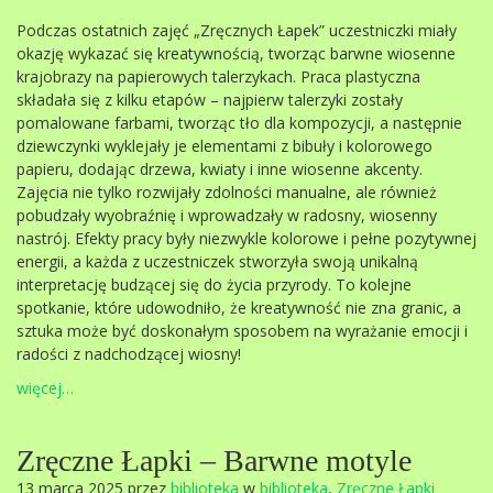
Podczas ostatnich zajęć „Zręcznych Łapek” uczestniczki miały
okazję wykazać się kreatywnością, tworząc barwne wiosenne
krajobrazy na papierowych talerzykach. Praca plastyczna
składała się z kilku etapów – najpierw talerzyki zostały
pomalowane farbami, tworząc tło dla kompozycji, a następnie
dziewczynki wyklejały je elementami z bibuły i kolorowego
papieru, dodając drzewa, kwiaty i inne wiosenne akcenty.
Zajęcia nie tylko rozwijały zdolności manualne, ale również
pobudzały wyobraźnię i wprowadzały w radosny, wiosenny
nastrój. Efekty pracy były niezwykle kolorowe i pełne pozytywnej
energii, a każda z uczestniczek stworzyła swoją unikalną
interpretację budzącej się do życia przyrody. To kolejne
spotkanie, które udowodniło, że kreatywność nie zna granic, a
sztuka może być doskonałym sposobem na wyrażanie emocji i
radości z nadchodzącej wiosny!
więcej…
Zręczne Łapki – Barwne motyle
13 marca 2025 przez
biblioteka
w
biblioteka
,
Zręczne Łapki