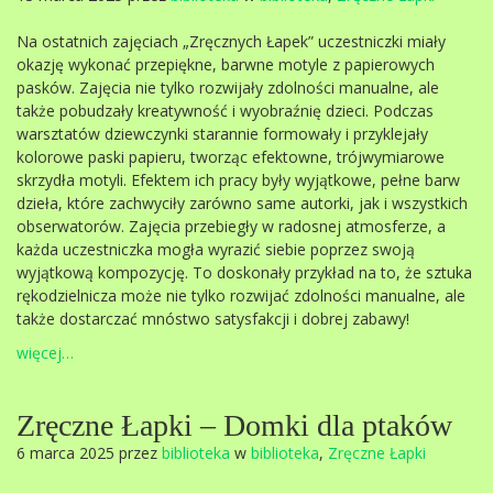
Na ostatnich zajęciach „Zręcznych Łapek” uczestniczki miały
okazję wykonać przepiękne, barwne motyle z papierowych
pasków. Zajęcia nie tylko rozwijały zdolności manualne, ale
także pobudzały kreatywność i wyobraźnię dzieci. Podczas
warsztatów dziewczynki starannie formowały i przyklejały
kolorowe paski papieru, tworząc efektowne, trójwymiarowe
skrzydła motyli. Efektem ich pracy były wyjątkowe, pełne barw
dzieła, które zachwyciły zarówno same autorki, jak i wszystkich
obserwatorów. Zajęcia przebiegły w radosnej atmosferze, a
każda uczestniczka mogła wyrazić siebie poprzez swoją
wyjątkową kompozycję. To doskonały przykład na to, że sztuka
rękodzielnicza może nie tylko rozwijać zdolności manualne, ale
także dostarczać mnóstwo satysfakcji i dobrej zabawy!
więcej…
Zręczne Łapki – Domki dla ptaków
6 marca 2025 przez
biblioteka
w
biblioteka
,
Zręczne Łapki