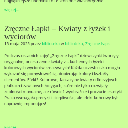
najpiękniejsze upominki to te zrobione własnoręcznie.
więcej…
Zręczne Łapki – Kwiaty z łyżek i
wyciorów
15 maja 2025 przez
biblioteka
w
biblioteka
,
Zręczne Łapki
Podczas ostatnich zajęć „Zręczne Łapki” dziewczynki tworzyły
oryginalne, przestrzenne kwiaty z… kuchennych łyżek i
kolorowych wyciorów kreatywnych! Każda uczestniczka mogła
wykazać się pomysłowością, dobierając kolory i kształty
elementów. Efekt? Kolorowe, fantazyjne kwiaty o finezyjnych
płatkach i zawijanych łodygach, które nie tylko rozwijały
zdolności manualne, ale również wyobraźnię i poczucie estetyki.
Praca wymagała precyzji i cierpliwości, ale efekt końcowy był
naprawdę imponujący!
więcej…