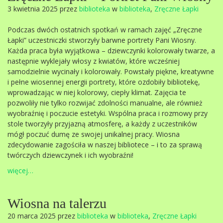
3 kwietnia 2025 przez
biblioteka
w
biblioteka
,
Zręczne Łapki
Podczas dwóch ostatnich spotkań w ramach zajęć „Zręczne
Łapki” uczestniczki stworzyły barwne portrety Pani Wiosny.
Każda praca była wyjątkowa – dziewczynki kolorowały twarze, a
następnie wyklejały włosy z kwiatów, które wcześniej
samodzielnie wycinały i kolorowały. Powstały piękne, kreatywne
i pełne wiosennej energii portrety, które ozdobiły bibliotekę,
wprowadzając w niej kolorowy, ciepły klimat. Zajęcia te
pozwoliły nie tylko rozwijać zdolności manualne, ale również
wyobraźnię i poczucie estetyki. Wspólna praca i rozmowy przy
stole tworzyły przyjazną atmosferę, a każdy z uczestników
mógł poczuć dumę ze swojej unikalnej pracy. Wiosna
zdecydowanie zagościła w naszej bibliotece – i to za sprawą
twórczych dziewczynek i ich wyobraźni!
więcej…
Wiosna na talerzu
20 marca 2025 przez
biblioteka
w
biblioteka
,
Zręczne Łapki