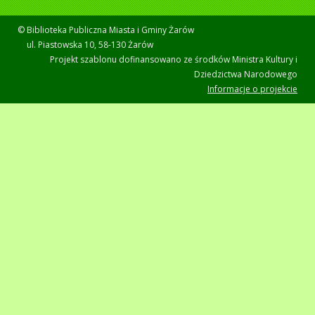
© Biblioteka Publiczna Miasta i Gminy Żarów
ul. Piastowska 10, 58-130 Żarów
Projekt szablonu dofinansowano ze środków Ministra Kultury i
Dziedzictwa Narodowego
Informacje o projekcie