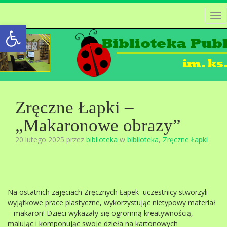
Tog
Open toolbar
nav
Zręczne Łapki –
„Makaronowe obrazy”
20 lutego 2025 przez
biblioteka
w
biblioteka
,
Zręczne Łapki
Na ostatnich zajęciach Zręcznych Łapek uczestnicy stworzyli
wyjątkowe prace plastyczne, wykorzystując nietypowy materiał
– makaron! Dzieci wykazały się ogromną kreatywnością,
malując i komponując swoje dzieła na kartonowych