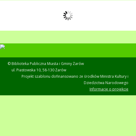
© Biblioteka Publiczna Miasta i Gminy Żarów
ul. Piastowska 10, 58-130 Żarów
Projekt szablonu dofinansowano ze środków Ministra Kultury i
Dziedzictwa Narodowego
Informacje o projekcie