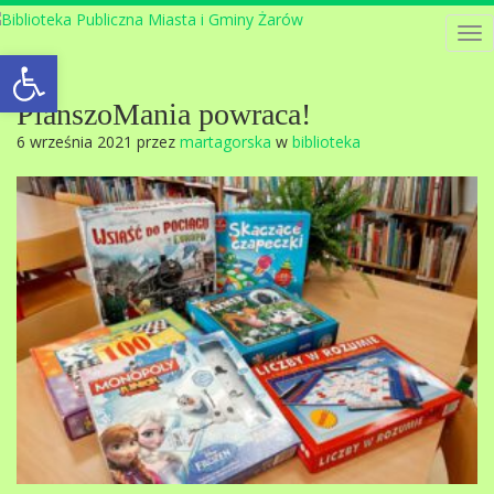
Tog
Open toolbar
nav
PlanszoMania powraca!
6 września 2021 przez
martagorska
w
biblioteka