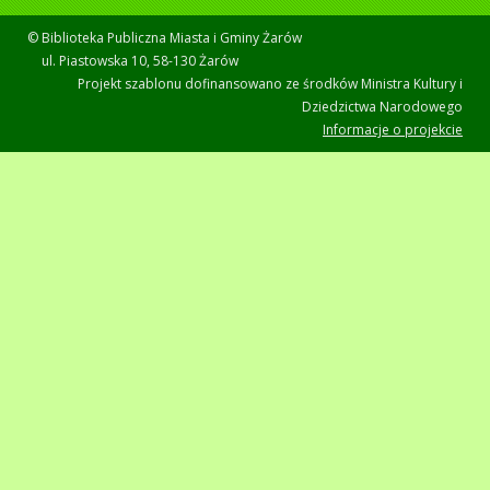
© Biblioteka Publiczna Miasta i Gminy Żarów
ul. Piastowska 10, 58-130 Żarów
Projekt szablonu dofinansowano ze środków Ministra Kultury i
Dziedzictwa Narodowego
Informacje o projekcie