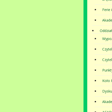
Ferie 
Akade
Oddział
Wypoż
Czyte
Czyte
Punkt
Koło P
Dysku
Akade