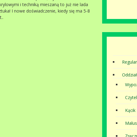
krylowymi i techniką mieszaną to już nie lada
ztuka! I nowe doświadczenie, kiedy się ma 5-8
t..
Regula
Oddział
Wypoż
Czytel
Kącik
Malu
Zręcz