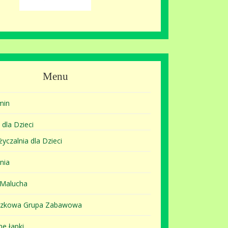
Menu
min
 dla Dzieci
yczalnia dla Dzieci
nia
 Malucha
szkowa Grupa Zabawowa
ne łapki