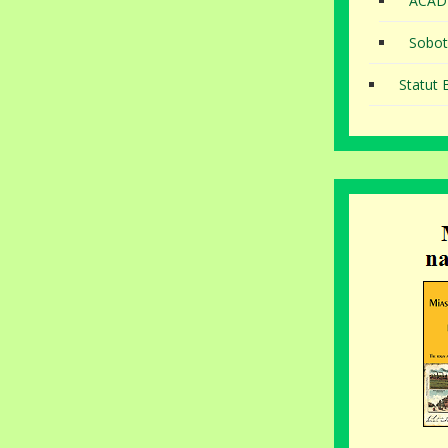
ACAD
Sobot
Statut B