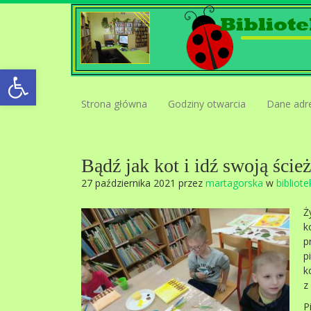
Open toolbar
Strona główna
Godziny otwarcia
Dane adr
Bądź jak kot i idź swoją ścież
27 października 2021 przez
martagorska
w
bibliote
Ż
k
p
p
k
z
P