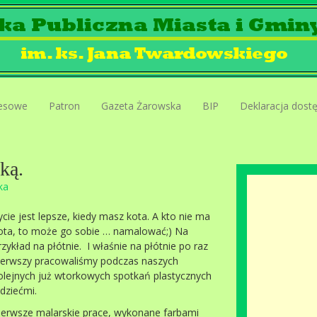
esowe
Patron
Gazeta Żarowska
BIP
Deklaracja dost
ką.
ka
ycie jest lepsze, kiedy masz kota. A kto nie ma
ota, to może go sobie … namalować;) Na
rzykład na płótnie. I właśnie na płótnie po raz
ierwszy pracowaliśmy podczas naszych
olejnych już wtorkowych spotkań plastycznych
 dziećmi.
ierwsze malarskie prace, wykonane farbami