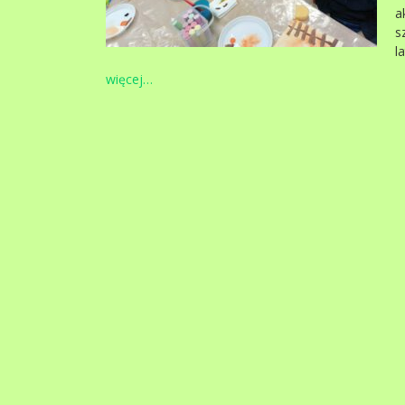
a
s
la
więcej…