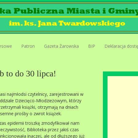
esowe
Patron
Gazeta Żarowska
BIP
Deklaracja dost
 to do 30 lipca!
asi najmłodsi czytelnicy, zarejestrowani w
ddziale Dziecięco-Młodzieżowym, którzy
rzetrzymali książki, otrzymają na dniach
isemne prośby o zwrot książek.
zas epidemii troszkę zmodyfikował nam
zeczywistość, Biblioteka przez jakiś czas
unkcjonowała inaczej, ale od dłuższego już