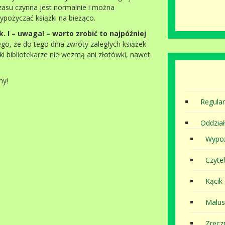
zasu czynna jest normalnie i można
ypożyczać książki na bieżąco.
. I – uwaga! – warto zrobić to najpóźniej
go, że do tego dnia zwroty zaległych książek
żki bibliotekarze nie wezmą ani złotówki, nawet
my!
Regula
Oddział
Wypoż
Czytel
Kącik
Malu
Zręcz