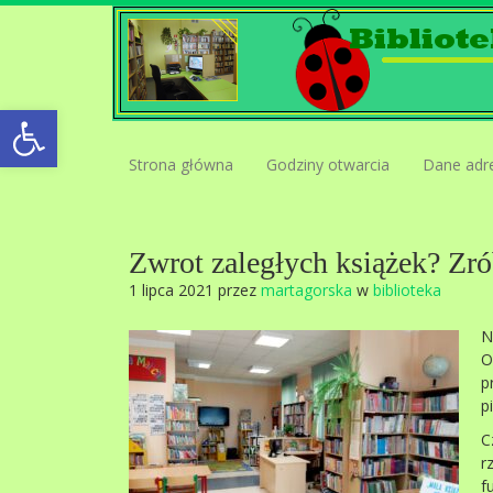
Open toolbar
Strona główna
Godziny otwarcia
Dane adr
Zwrot zaległych książek? Zrób
1 lipca 2021 przez
martagorska
w
biblioteka
N
O
p
p
C
r
f