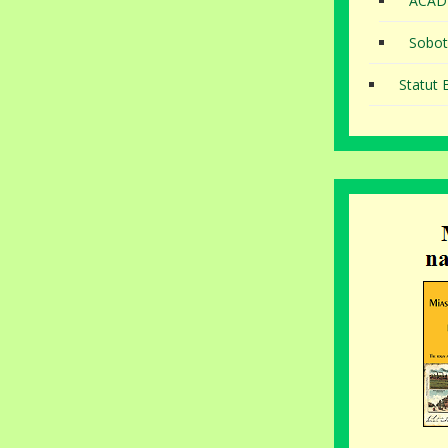
ACAD
Sobot
Statut B