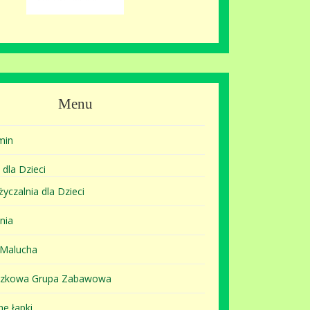
Menu
min
 dla Dzieci
yczalnia dla Dzieci
nia
 Malucha
szkowa Grupa Zabawowa
ne łapki