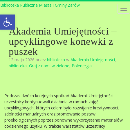
Tog
Open toolbar
nav
Akademia Umiejętności –
upcyklingowe konewki z
puszek
12 maja 2026 przez
biblioteka
w
Akademia Umiejętności
,
biblioteka
,
Graj z nami w zielone
,
Polenergia
Podczas dwóch kolejnych spotkań Akademii Umiejętności
uczestnicy kontynuowali działania w ramach zajęć
upcyklingowych, których celem było rozwijanie kreatywności,
zdolności manualnych oraz promowanie postaw
proekologicznych poprzez ponowne wykorzystanie materiałów
codziennego użytku. W trakcie warsztatów uczestnicy