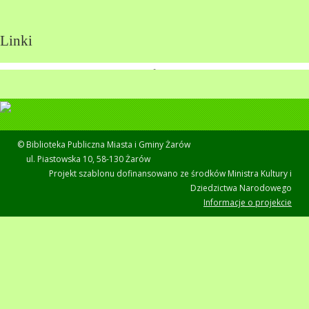
Linki
© Biblioteka Publiczna Miasta i Gminy Żarów
ul. Piastowska 10, 58-130 Żarów
Projekt szablonu dofinansowano ze środków Ministra Kultury i
Dziedzictwa Narodowego
Informacje o projekcie