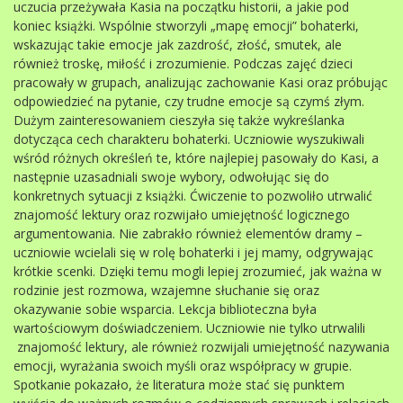
uczucia przeżywała Kasia na początku historii, a jakie pod
koniec książki. Wspólnie stworzyli „mapę emocji” bohaterki,
wskazując takie emocje jak zazdrość, złość, smutek, ale
również troskę, miłość i zrozumienie. Podczas zajęć dzieci
pracowały w grupach, analizując zachowanie Kasi oraz próbując
odpowiedzieć na pytanie, czy trudne emocje są czymś złym.
Dużym zainteresowaniem cieszyła się także wykreślanka
dotycząca cech charakteru bohaterki. Uczniowie wyszukiwali
wśród różnych określeń te, które najlepiej pasowały do Kasi, a
następnie uzasadniali swoje wybory, odwołując się do
konkretnych sytuacji z książki. Ćwiczenie to pozwoliło utrwalić
znajomość lektury oraz rozwijało umiejętność logicznego
argumentowania. Nie zabrakło również elementów dramy –
uczniowie wcielali się w rolę bohaterki i jej mamy, odgrywając
krótkie scenki. Dzięki temu mogli lepiej zrozumieć, jak ważna w
rodzinie jest rozmowa, wzajemne słuchanie się oraz
okazywanie sobie wsparcia. Lekcja biblioteczna była
wartościowym doświadczeniem. Uczniowie nie tylko utrwalili
znajomość lektury, ale również rozwijali umiejętność nazywania
emocji, wyrażania swoich myśli oraz współpracy w grupie.
Spotkanie pokazało, że literatura może stać się punktem