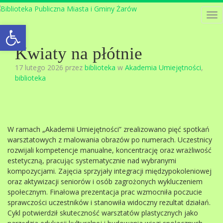
Tog
Open toolbar
nav
Kwiaty na płótnie
17 lutego 2026 przez
biblioteka
w
Akademia Umiejętności
,
biblioteka
W ramach „Akademii Umiejętności” zrealizowano pięć spotkań
warsztatowych z malowania obrazów po numerach. Uczestnicy
rozwijali kompetencje manualne, koncentrację oraz wrażliwość
estetyczną, pracując systematycznie nad wybranymi
kompozycjami. Zajęcia sprzyjały integracji międzypokoleniowej
oraz aktywizacji seniorów i osób zagrożonych wykluczeniem
społecznym. Finałowa prezentacja prac wzmocniła poczucie
sprawczości uczestników i stanowiła widoczny rezultat działań.
Cykl potwierdził skuteczność warsztatów plastycznych jako