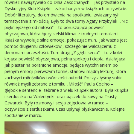
również nawiązywało do Dnia Zakochanych – jak przystało na
Dyskusyjny Klub Książki – zakochanych w książkach oczywiście.
Dobór literatury, do omówienia na spotkaniu, związany był
tematycznie z miłością. Były to dwa tomy Agaty Przybyłek „Nic
piękniejszego od miłości” – to poruszająca powieść
obyczajowa, która łączy sielski klimat z trudnymi tematami.
Książka wywołuje silne emocje, pokazując m.in. jak ważna jest
pomoc drugiemu człowiekowi, szczególnie walczącemu z
demonami przeszłości. Tom drugi „Z głębi serca” – to z kolei
kojąca powieść obyczajowa, pełna spokoju i ciepła, działająca
jak plaster na poranione emocje, będąca wytchnieniem po
pełnym emocji pierwszym tomie, stanowi mądrą lekturę, która
zachwyci miłośników twórczości autorki. Poczytałyśmy sobie
również myśli zebrane z tomiku „Miłość” Paula Coelho –
głębokie sentencje zebrane z wielu książek autora. Była książka
i serduszko na Walentynki oraz pączek do kawy na Tłusty
Czwartek. Były rozmowy i sesja zdjęciowa w ramce –
oczywiście z serduszkami. Czas upłynął błyskawicznie. Kolejne
spotkanie w marcu.