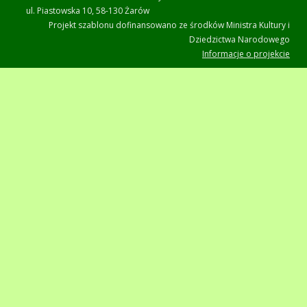
ul. Piastowska 10, 58-130 Żarów
Projekt szablonu dofinansowano ze środków Ministra Kultury i
Dziedzictwa Narodowego
Informacje o projekcie