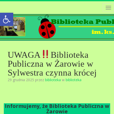
Tog
Open toolbar
nav
UWAGA
Biblioteka
Publiczna w Żarowie w
Sylwestra czynna krócej
29 grudnia 2025 przez
biblioteka
w
biblioteka
Informujemy, że Biblioteka Publiczna w
Żarowie