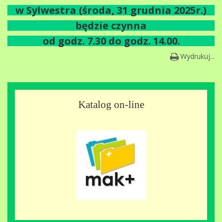
w Sylwestra (środa, 31 grudnia 2025r.)
będzie czynna
od godz. 7.30 do godz. 14.00.
Wydrukuj...
Katalog on-line