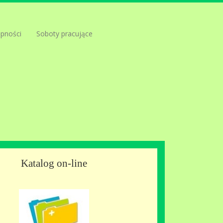
ępności
Soboty pracujące
Katalog on-line