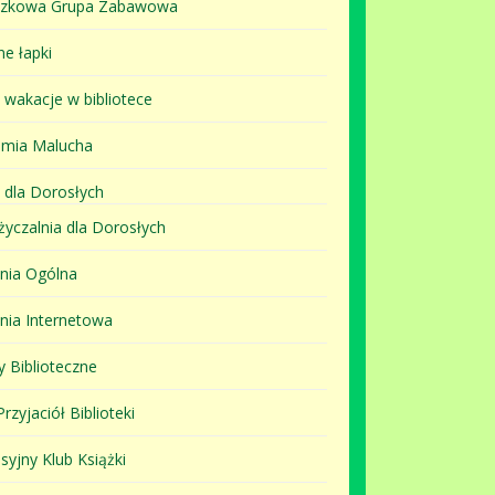
szkowa Grupa Zabawowa
ne łapki
i wakacje w bibliotece
mia Malucha
 dla Dorosłych
yczalnia dla Dorosłych
lnia Ogólna
lnia Internetowa
y Biblioteczne
rzyjaciół Biblioteki
syjny Klub Książki