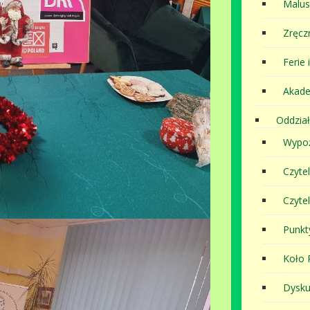
Malu
Zręcz
Ferie 
Akade
Oddział
Wypoż
Czyte
Czyte
Punkt
Koło P
Dysku