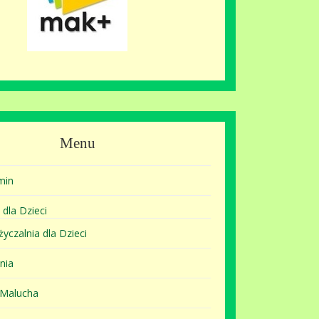
Menu
min
 dla Dzieci
yczalnia dla Dzieci
nia
 Malucha