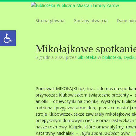
Strona główna
Godziny otwarcia
Dane adr
Open toolbar
Mikołajkowe spotkani
5 grudnia 2025 przez
biblioteka
w
biblioteka
,
Dyskus
Ponieważ MIKOŁAJKI tuż, tuż… i do nas na spotkanie
przynosząc Klubowiczkom świąteczne prezenty – ś
aniołki – dziewczynki na choinkę. Wystrój w Biblio
rodzinną i przyjazną atmosferę, przez co nastrój 
stroje Klubowiczek także zawierały mikołajkowe ele
przepysznym domowym cieście oraz ciasteczkach w
nasze rozmowy. Książki, które omawiałyśmy, równi
Katarzyny Michalak –
„Była sobie radość”,
Sylwii 