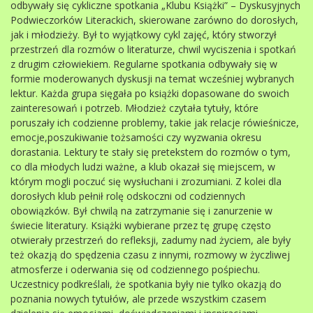
odbywały się cykliczne spotkania „Klubu Książki” – Dyskusyjnych
Podwieczorków Literackich, skierowane zarówno do dorosłych,
jak i młodzieży. Był to wyjątkowy cykl zajęć, który stworzył
przestrzeń dla rozmów o literaturze, chwil wyciszenia i spotkań
z drugim człowiekiem. Regularne spotkania odbywały się w
formie moderowanych dyskusji na temat wcześniej wybranych
lektur. Każda grupa sięgała po książki dopasowane do swoich
zainteresowań i potrzeb. Młodzież czytała tytuły, które
poruszały ich codzienne problemy, takie jak relacje rówieśnicze,
emocje,poszukiwanie tożsamości czy wyzwania okresu
dorastania. Lektury te stały się pretekstem do rozmów o tym,
co dla młodych ludzi ważne, a klub okazał się miejscem, w
którym mogli poczuć się wysłuchani i zrozumiani. Z kolei dla
dorosłych klub pełnił rolę odskoczni od codziennych
obowiązków. Był chwilą na zatrzymanie się i zanurzenie w
świecie literatury. Książki wybierane przez tę grupę często
otwierały przestrzeń do refleksji, zadumy nad życiem, ale były
też okazją do spędzenia czasu z innymi, rozmowy w życzliwej
atmosferze i oderwania się od codziennego pośpiechu.
Uczestnicy podkreślali, że spotkania były nie tylko okazją do
poznania nowych tytułów, ale przede wszystkim czasem