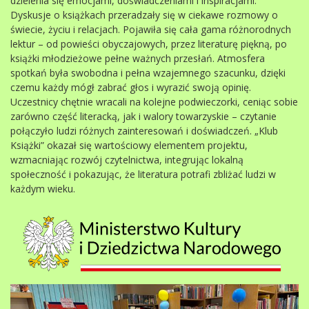
dzielenia się emocjami, doświadczeniami i inspiracjami.
Dyskusje o książkach przeradzały się w ciekawe rozmowy o
świecie, życiu i relacjach. Pojawiła się cała gama różnorodnych
lektur – od powieści obyczajowych, przez literaturę piękną, po
książki młodzieżowe pełne ważnych przesłań. Atmosfera
spotkań była swobodna i pełna wzajemnego szacunku, dzięki
czemu każdy mógł zabrać głos i wyrazić swoją opinię.
Uczestnicy chętnie wracali na kolejne podwieczorki, ceniąc sobie
zarówno część literacką, jak i walory towarzyskie – czytanie
połączyło ludzi różnych zainteresowań i doświadczeń. „Klub
Książki” okazał się wartościowy elementem projektu,
wzmacniając rozwój czytelnictwa, integrując lokalną
społeczność i pokazując, że literatura potrafi zbliżać ludzi w
każdym wieku.