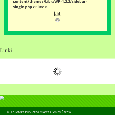
content/themes/LibraWP-1.2.2/sidebar-
single.php
on line
6
Linki
© Biblioteka Publiczna Miasta i Gminy Żarów