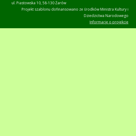
ul. Piastowska 10, 58-130 Żarów
Projekt szablonu dofinansowano ze środków Ministra Kultury i
Dziedzictwa Narodowego
Informacje o projekcie