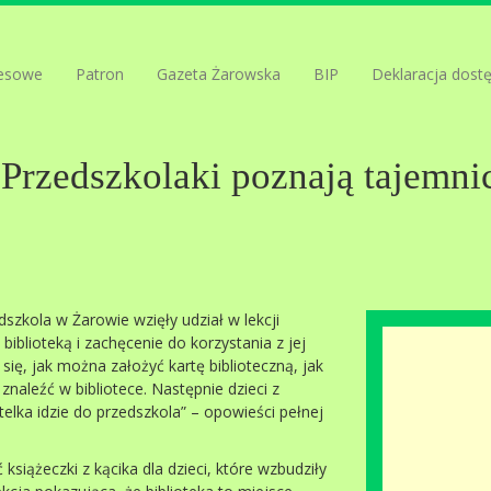
esowe
Patron
Gazeta Żarowska
BIP
Deklaracja dost
Przedszkolaki poznają tajemnic
dszkola w Żarowie wzięły udział w lekcji
 biblioteką i zachęcenie do korzystania z jej
ię, jak można założyć kartę biblioteczną, jak
naleźć w bibliotece. Następnie dzieci z
telka idzie do przedszkola” – opowieści pełnej
siążeczki z kącika dla dzieci, które wzbudziły