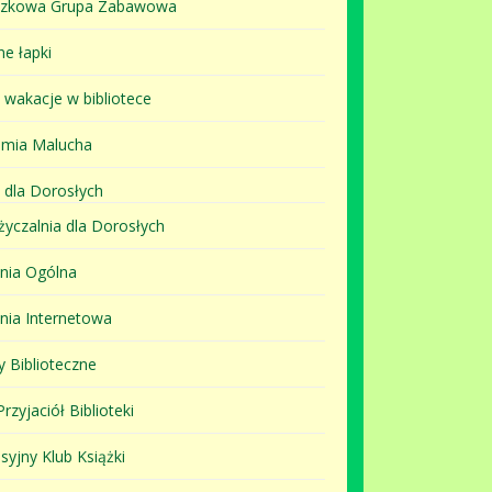
szkowa Grupa Zabawowa
ne łapki
i wakacje w bibliotece
mia Malucha
 dla Dorosłych
yczalnia dla Dorosłych
lnia Ogólna
lnia Internetowa
y Biblioteczne
rzyjaciół Biblioteki
syjny Klub Książki