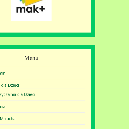
Menu
min
 dla Dzieci
yczalnia dla Dzieci
nia
 Malucha