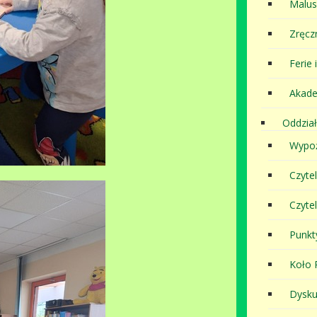
Malu
Zręcz
Ferie 
Akade
Oddział
Wypoż
Czyte
Czyte
Punkt
Koło P
Dysku