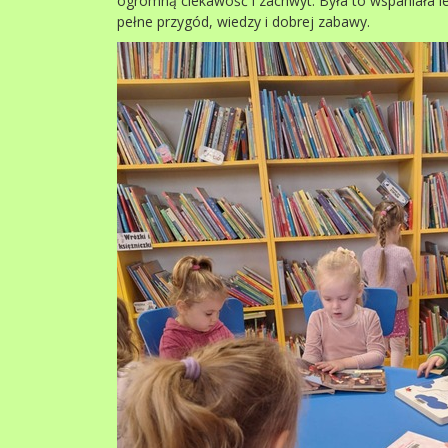
ogromną ciekawość i zachwyt. Była to wspaniała le
pełne przygód, wiedzy i dobrej zabawy.