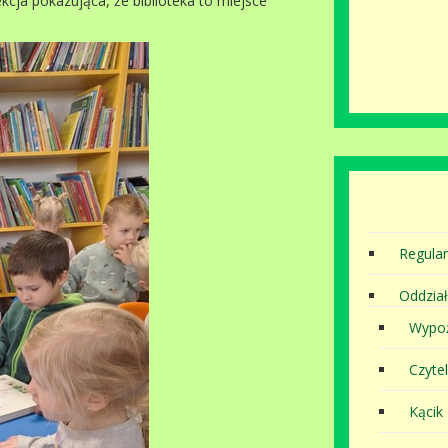
kcja pokazująca, że biblioteka to miejsce
Regula
Oddział
Wypoż
Czytel
Kącik