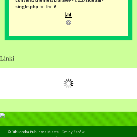
content/themes/LibraWP-1.2.2/sidebar-
single.php
on line
6
Linki
© Biblioteka Publiczna Miasta i Gminy Żarów