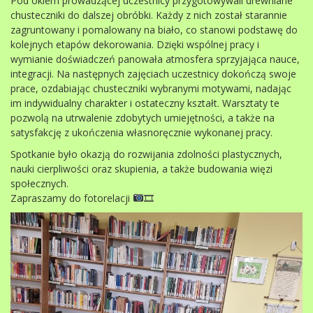
Pod okiem prowadzącej uczestnicy przygotowywali drewniane
chusteczniki do dalszej obróbki. Każdy z nich został starannie
zagruntowany i pomalowany na biało, co stanowi podstawę do
kolejnych etapów dekorowania. Dzięki wspólnej pracy i
wymianie doświadczeń panowała atmosfera sprzyjająca nauce,
integracji. Na następnych zajęciach uczestnicy dokończą swoje
prace, ozdabiając chusteczniki wybranymi motywami, nadając
im indywidualny charakter i ostateczny kształt. Warsztaty te
pozwolą na utrwalenie zdobytych umiejętności, a także na
satysfakcję z ukończenia własnoręcznie wykonanej pracy.
Spotkanie było okazją do rozwijania zdolności plastycznych,
nauki cierpliwości oraz skupienia, a także budowania więzi
społecznych.
Zapraszamy do fotorelacji
🎞