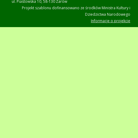
ul. Piastowska 10, 58-130 Żarów
Projekt szablonu dofinansowano ze środków Ministra Kultury i
Dziedzictwa Narodowego
Informacje o projekcie