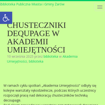
Tog
Open toolbar
nav
CHUSTECZNIKI
DEQUPAGE W
AKADEMII
UMIEJĘTNOŚCI
10 września 2025 przez
biblioteka
w
Akademia
Umiejętności
,
biblioteka
W ramach cyklu spotkań „Akademia Umiejętności” odbyły się
kolejne warsztaty rękodzielnicze, podczas których uczestnicy
rozpoczęli pracę nad dekoracją chusteczników techniką
decoupage.