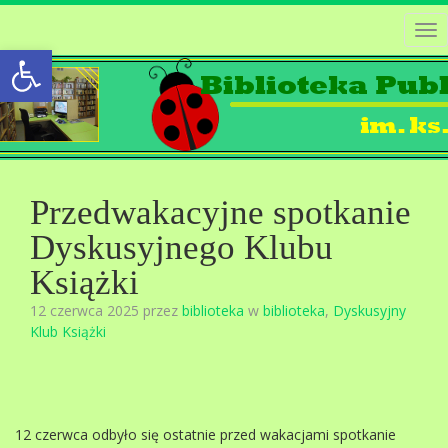
Tog
Open toolbar
nav
Przedwakacyjne spotkanie
Dyskusyjnego Klubu
Książki
12 czerwca 2025 przez
biblioteka
w
biblioteka
,
Dyskusyjny
Klub Książki
12 czerwca odbyło się ostatnie przed wakacjami spotkanie