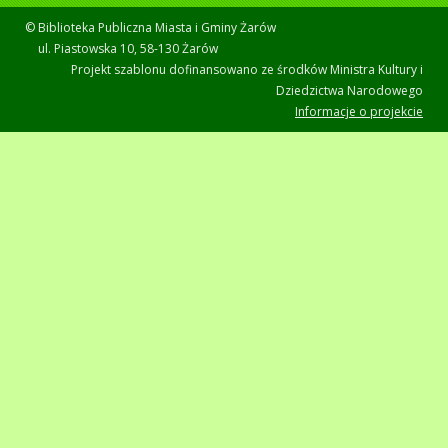
© Biblioteka Publiczna Miasta i Gminy Żarów
ul. Piastowska 10, 58-130 Żarów
Projekt szablonu dofinansowano ze środków Ministra Kultury i
Dziedzictwa Narodowego
Informacje o projekcie