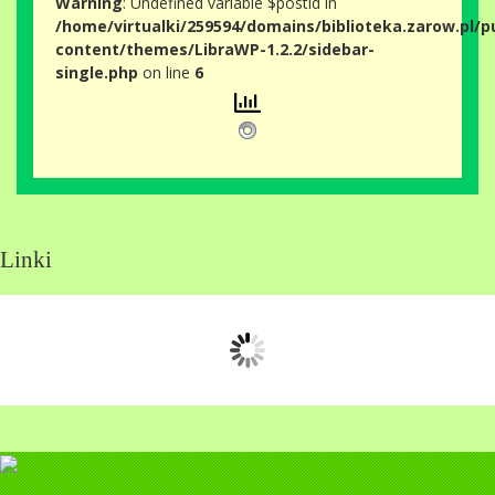
Warning
: Undefined variable $postid in
/home/virtualki/259594/domains/biblioteka.zarow.pl/p
content/themes/LibraWP-1.2.2/sidebar-
single.php
on line
6
Linki