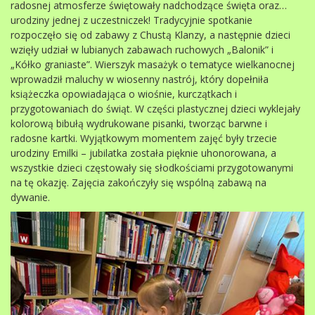
radosnej atmosferze świętowały nadchodzące święta oraz…
urodziny jednej z uczestniczek! Tradycyjnie spotkanie
rozpoczęło się od zabawy z Chustą Klanzy, a następnie dzieci
wzięły udział w lubianych zabawach ruchowych „Balonik” i
„Kółko graniaste”. Wierszyk masażyk o tematyce wielkanocnej
wprowadził maluchy w wiosenny nastrój, który dopełniła
książeczka opowiadająca o wiośnie, kurczątkach i
przygotowaniach do świąt. W części plastycznej dzieci wyklejały
kolorową bibułą wydrukowane pisanki, tworząc barwne i
radosne kartki. Wyjątkowym momentem zajęć były trzecie
urodziny Emilki – jubilatka została pięknie uhonorowana, a
wszystkie dzieci częstowały się słodkościami przygotowanymi
na tę okazję. Zajęcia zakończyły się wspólną zabawą na
dywanie.