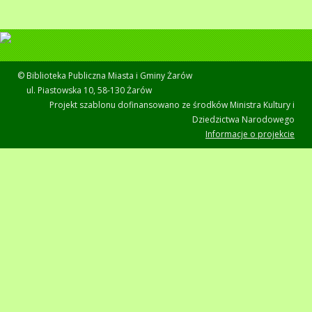
© Biblioteka Publiczna Miasta i Gminy Żarów
ul. Piastowska 10, 58-130 Żarów
Projekt szablonu dofinansowano ze środków Ministra Kultury i
Dziedzictwa Narodowego
Informacje o projekcie