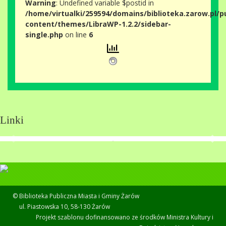
Warning
: Undefined variable $postid in
/home/virtualki/259594/domains/biblioteka.zarow.pl/p
content/themes/LibraWP-1.2.2/sidebar-
single.php
on line
6
Linki
© Biblioteka Publiczna Miasta i Gminy Żarów
ul. Piastowska 10, 58-130 Żarów
Projekt szablonu dofinansowano ze środków Ministra Kultury i