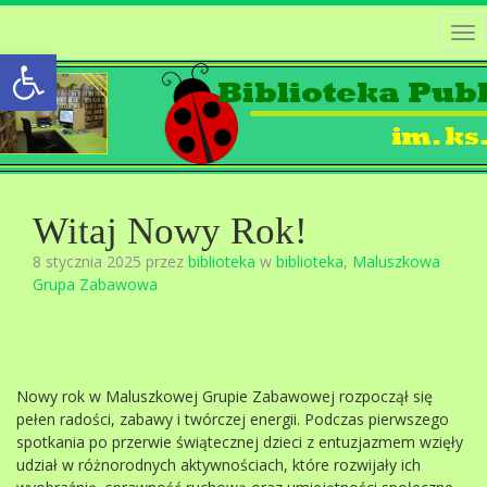
Tog
Open toolbar
nav
Witaj Nowy Rok!
8 stycznia 2025 przez
biblioteka
w
biblioteka
,
Maluszkowa
Grupa Zabawowa
Nowy rok w Maluszkowej Grupie Zabawowej rozpoczął się
pełen radości, zabawy i twórczej energii. Podczas pierwszego
spotkania po przerwie świątecznej dzieci z entuzjazmem wzięły
udział w różnorodnych aktywnościach, które rozwijały ich