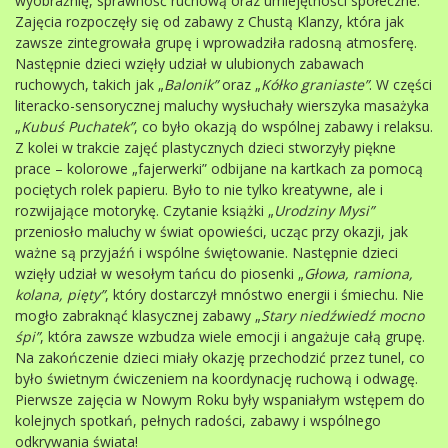
wyobraźnię, sprawność ruchową oraz umiejętności społeczne.
Zajęcia rozpoczęły się od zabawy z Chustą Klanzy, która jak
zawsze zintegrowała grupę i wprowadziła radosną atmosferę.
Następnie dzieci wzięły udział w ulubionych zabawach
ruchowych, takich jak „
Balonik”
oraz „
Kółko graniaste”
. W części
literacko-sensorycznej maluchy wysłuchały wierszyka masażyka
„
Kubuś Puchatek”
, co było okazją do wspólnej zabawy i relaksu.
Z kolei w trakcie zajęć plastycznych dzieci stworzyły piękne
prace – kolorowe „fajerwerki” odbijane na kartkach za pomocą
pociętych rolek papieru. Było to nie tylko kreatywne, ale i
rozwijające motorykę. Czytanie książki „
Urodziny Mysi”
przeniosło maluchy w świat opowieści, ucząc przy okazji, jak
ważne są przyjaźń i wspólne świętowanie. Następnie dzieci
wzięły udział w wesołym tańcu do piosenki „
Głowa, ramiona,
kolana, pięty”
, który dostarczył mnóstwo energii i śmiechu. Nie
mogło zabraknąć klasycznej zabawy „
Stary niedźwiedź mocno
śpi”
, która zawsze wzbudza wiele emocji i angażuje całą grupę.
Na zakończenie dzieci miały okazję przechodzić przez tunel, co
było świetnym ćwiczeniem na koordynację ruchową i odwagę.
Pierwsze zajęcia w Nowym Roku były wspaniałym wstępem do
kolejnych spotkań, pełnych radości, zabawy i wspólnego
odkrywania świata!