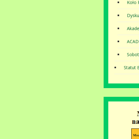
Koło P
Dysku
Akade
ACAD
Sobot
Statut B