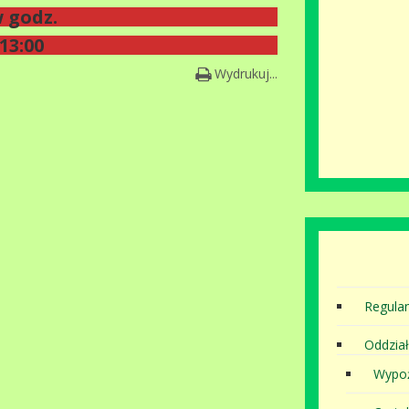
 godz.
 13:00
Wydrukuj...
Regula
Oddział
Wypoż