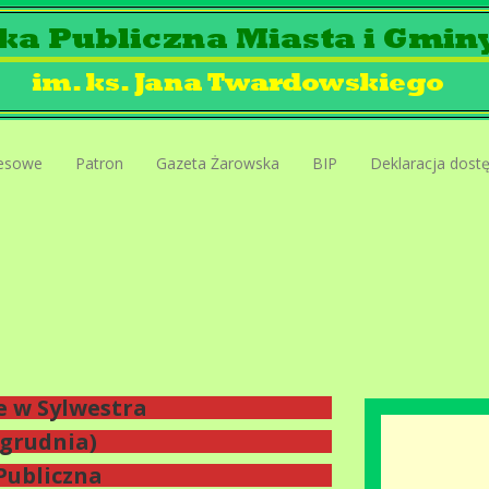
esowe
Patron
Gazeta Żarowska
BIP
Deklaracja dost
e w Sylwestra
 grudnia)
Publiczna