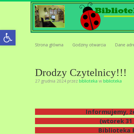
Open toolbar
Strona główna
Godziny otwarcia
Dane adr
Drodzy Czytelnicy!!!
27 grudnia 2024 przez
biblioteka
w
biblioteka
Informujemy, ż
(wtorek 31
Biblioteka 