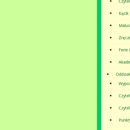
Czytel
Kącik
Malu
Zręcz
Ferie 
Akade
Oddział
Wypoż
Czyte
Czyte
Punkt