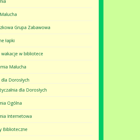
nia
 Malucha
szkowa Grupa Zabawowa
ne łapki
i wakacje w bibliotece
mia Malucha
 dla Dorosłych
yczalnia dla Dorosłych
lnia Ogólna
lnia Internetowa
y Biblioteczne