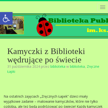
Tog
Open toolbar
nav
Kamyczki z Biblioteki
wędrujące po świecie
31 października 2024 przez
biblioteka
w
biblioteka
,
Zręczne
Łapki
Na ostatnich zajęciach „Zręcznych Łapek” dzieci miały
wyjątkowe zadanie – malowanie kamyczków, które nie tylko
ozdobią, ale też będą podróżować po świecie! Każdy kamyczek