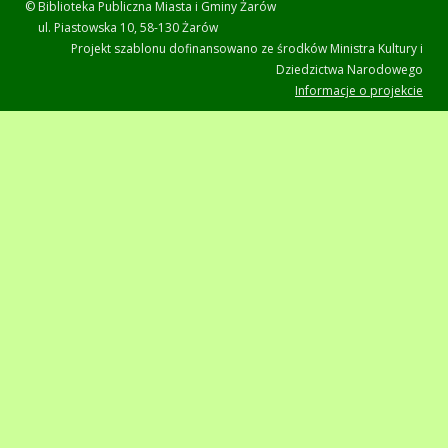
© Biblioteka Publiczna Miasta i Gminy Żarów
ul. Piastowska 10, 58-130 Żarów
Projekt szablonu dofinansowano ze środków Ministra Kultury i
Dziedzictwa Narodowego
Informacje o projekcie