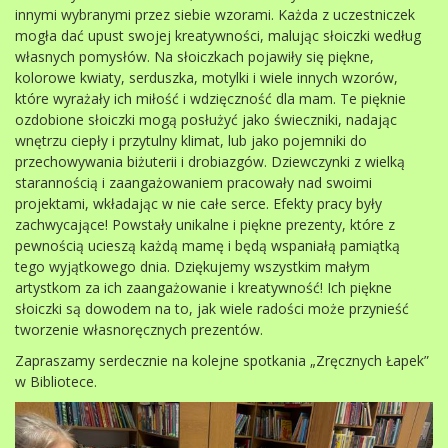
innymi wybranymi przez siebie wzorami. Każda z uczestniczek
mogła dać upust swojej kreatywności, malując słoiczki według
własnych pomysłów. Na słoiczkach pojawiły się piękne,
kolorowe kwiaty, serduszka, motylki i wiele innych wzorów,
które wyrażały ich miłość i wdzięczność dla mam. Te pięknie
ozdobione słoiczki mogą posłużyć jako świeczniki, nadając
wnętrzu ciepły i przytulny klimat, lub jako pojemniki do
przechowywania biżuterii i drobiazgów. Dziewczynki z wielką
starannością i zaangażowaniem pracowały nad swoimi
projektami, wkładając w nie całe serce. Efekty pracy były
zachwycające! Powstały unikalne i piękne prezenty, które z
pewnością ucieszą każdą mamę i będą wspaniałą pamiątką
tego wyjątkowego dnia. Dziękujemy wszystkim małym
artystkom za ich zaangażowanie i kreatywność! Ich piękne
słoiczki są dowodem na to, jak wiele radości może przynieść
tworzenie własnoręcznych prezentów.
Zapraszamy serdecznie na kolejne spotkania „Zręcznych Łapek”
w Bibliotece.