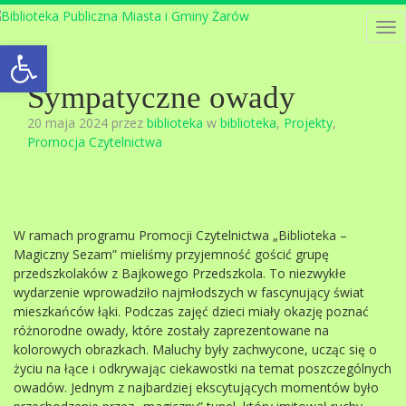
Tog
Open toolbar
nav
Sympatyczne owady
20 maja 2024 przez
biblioteka
w
biblioteka
,
Projekty
,
Promocja Czytelnictwa
W ramach programu Promocji Czytelnictwa „Biblioteka –
Magiczny Sezam” mieliśmy przyjemność gościć grupę
przedszkolaków z Bajkowego Przedszkola. To niezwykłe
wydarzenie wprowadziło najmłodszych w fascynujący świat
mieszkańców łąki. Podczas zajęć dzieci miały okazję poznać
różnorodne owady, które zostały zaprezentowane na
kolorowych obrazkach. Maluchy były zachwycone, ucząc się o
życiu na łące i odkrywając ciekawostki na temat poszczególnych
owadów. Jednym z najbardziej ekscytujących momentów było