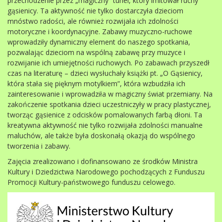
przechodzenie przez „magiczny” tunel, który imitował ruchy
gąsienicy. Ta aktywność nie tylko dostarczyła dzieciom
mnóstwo radości, ale również rozwijała ich zdolności
motoryczne i koordynacyjne. Zabawy muzyczno-ruchowe
wprowadziły dynamiczny element do naszego spotkania,
pozwalając dzieciom na wspólną zabawę przy muzyce i
rozwijanie ich umiejętności ruchowych. Po zabawach przyszedł
czas na literaturę – dzieci wysłuchały książki pt. „O Gąsienicy,
która stała się pięknym motylkiem”, która wzbudziła ich
zainteresowanie i wprowadziła w magiczny świat przemiany. Na
zakończenie spotkania dzieci uczestniczyły w pracy plastycznej,
tworząc gąsienice z odcisków pomalowanych farbą dłoni. Ta
kreatywna aktywność nie tylko rozwijała zdolności manualne
maluchów, ale także była doskonałą okazją do wspólnego
tworzenia i zabawy.
Zajęcia zrealizowano i dofinansowano ze środków Ministra
Kultury i Dziedzictwa Narodowego pochodzących z Funduszu
Promocji Kultury-państwowego funduszu celowego.