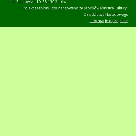
ul. Piastowska 10, 58-130 Żarów
Projekt szablonu dofinansowano ze środków Ministra Kultury i
Dziedzictwa Narodowego
Informacje o projekcie