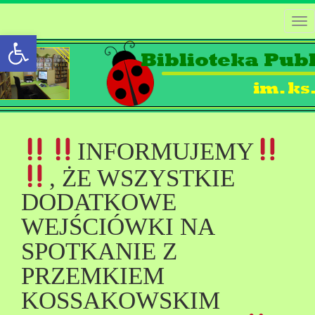
Tog
Open toolbar
nav
INFORMUJEMY
, ŻE WSZYSTKIE
DODATKOWE
WEJŚCIÓWKI NA
SPOTKANIE Z
PRZEMKIEM
KOSSAKOWSKIM