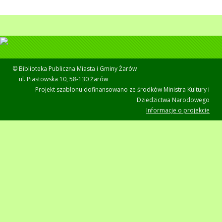
© Biblioteka Publiczna Miasta i Gminy Żarów
ul. Piastowska 10, 58-130 Żarów
Projekt szablonu dofinansowano ze środków Ministra Kultury i
Dziedzictwa Narodowego
Informacje o projekcie