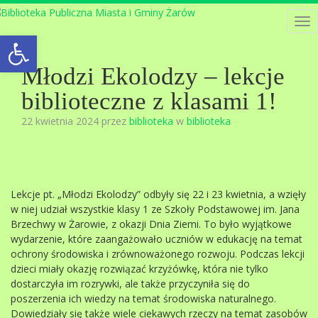
Tog
Open toolbar
nav
Młodzi Ekolodzy – lekcje
biblioteczne z klasami 1!
22 kwietnia 2024 przez
biblioteka
w
biblioteka
Lekcje pt. „Młodzi Ekolodzy” odbyły się 22 i 23 kwietnia, a wzięły
w niej udział wszystkie klasy 1 ze Szkoły Podstawowej im. Jana
Brzechwy w Żarowie, z okazji Dnia Ziemi. To było wyjątkowe
wydarzenie, które zaangażowało uczniów w edukację na temat
ochrony środowiska i zrównoważonego rozwoju. Podczas lekcji
dzieci miały okazję rozwiązać krzyżówkę, która nie tylko
dostarczyła im rozrywki, ale także przyczyniła się do
poszerzenia ich wiedzy na temat środowiska naturalnego.
Dowiedziały się także wiele ciekawych rzeczy na temat zasobów