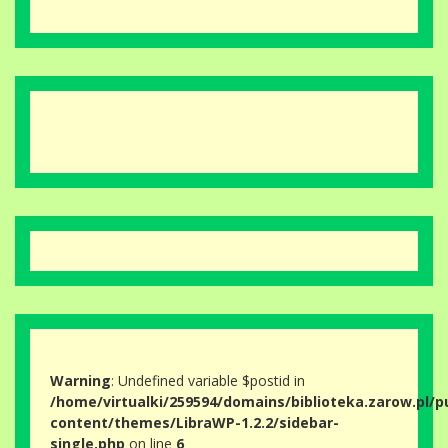
Warning
: Undefined variable $postid in
/home/virtualki/259594/domains/biblioteka.zarow.pl/p
content/themes/LibraWP-1.2.2/sidebar-
single.php
on line
6