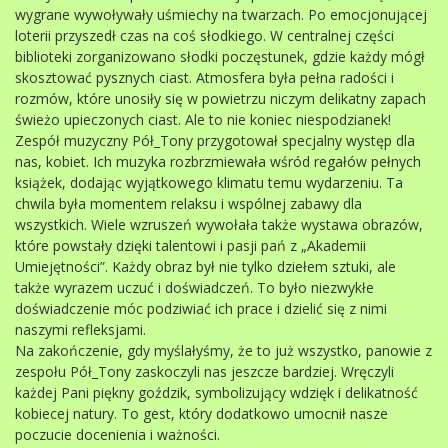
wygrane wywoływały uśmiechy na twarzach. Po emocjonującej
loterii przyszedł czas na coś słodkiego. W centralnej części
biblioteki zorganizowano słodki poczęstunek, gdzie każdy mógł
skosztować pysznych ciast. Atmosfera była pełna radości i
rozmów, które unosiły się w powietrzu niczym delikatny zapach
świeżo upieczonych ciast. Ale to nie koniec niespodzianek!
Zespół muzyczny Pół_Tony przygotował specjalny występ dla
nas, kobiet. Ich muzyka rozbrzmiewała wśród regałów pełnych
książek, dodając wyjątkowego klimatu temu wydarzeniu. Ta
chwila była momentem relaksu i wspólnej zabawy dla
wszystkich. Wiele wzruszeń wywołała także wystawa obrazów,
które powstały dzięki talentowi i pasji pań z „Akademii
Umiejętności”. Każdy obraz był nie tylko dziełem sztuki, ale
także wyrazem uczuć i doświadczeń. To było niezwykłe
doświadczenie móc podziwiać ich prace i dzielić się z nimi
naszymi refleksjami.
Na zakończenie, gdy myślałyśmy, że to już wszystko, panowie z
zespołu Pół_Tony zaskoczyli nas jeszcze bardziej. Wręczyli
każdej Pani piękny goździk, symbolizujący wdzięk i delikatność
kobiecej natury. To gest, który dodatkowo umocnił nasze
poczucie docenienia i ważności.