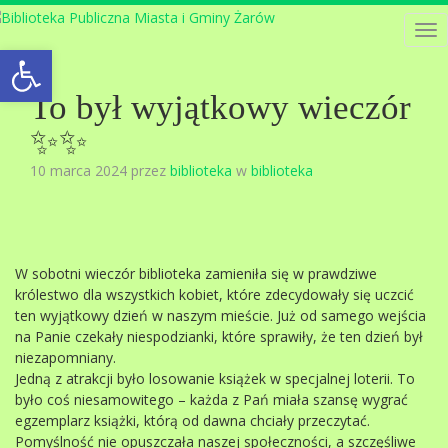
Tog
Open toolbar
nav
To był wyjątkowy wieczór
✨️✨️
10 marca 2024 przez
biblioteka
w
biblioteka
W sobotni wieczór biblioteka zamieniła się w prawdziwe
królestwo dla wszystkich kobiet, które zdecydowały się uczcić
ten wyjątkowy dzień w naszym mieście. Już od samego wejścia
na Panie czekały niespodzianki, które sprawiły, że ten dzień był
niezapomniany.
Jedną z atrakcji było losowanie książek w specjalnej loterii. To
było coś niesamowitego – każda z Pań miała szansę wygrać
egzemplarz książki, którą od dawna chciały przeczytać.
Pomyślność nie opuszczała naszej społeczności, a szczęśliwe