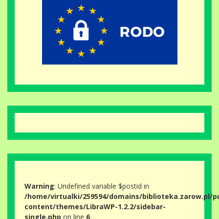
Warning
: Undefined variable $postid in
/home/virtualki/259594/domains/biblioteka.zarow.pl/p
content/themes/LibraWP-1.2.2/sidebar-
single.php
on line
6