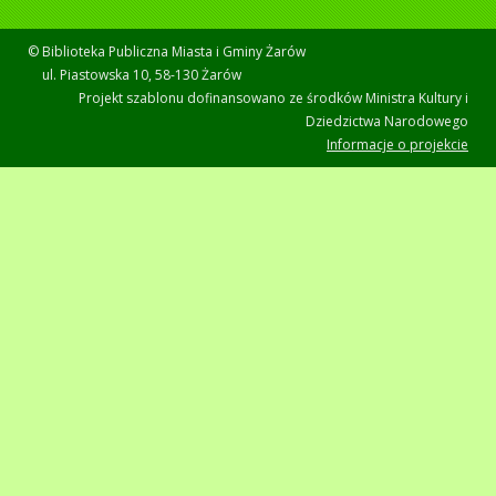
© Biblioteka Publiczna Miasta i Gminy Żarów
ul. Piastowska 10, 58-130 Żarów
Projekt szablonu dofinansowano ze środków Ministra Kultury i
Dziedzictwa Narodowego
Informacje o projekcie