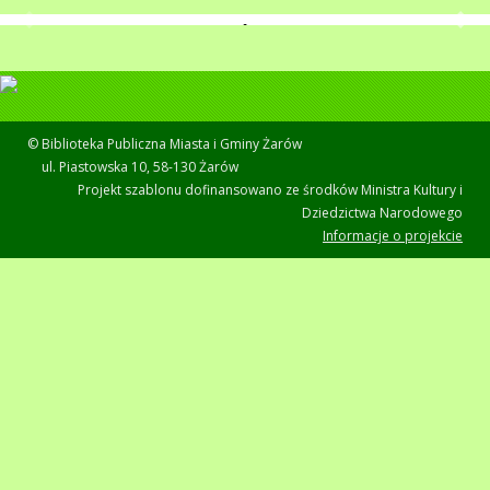
© Biblioteka Publiczna Miasta i Gminy Żarów
ul. Piastowska 10, 58-130 Żarów
Projekt szablonu dofinansowano ze środków Ministra Kultury i
Dziedzictwa Narodowego
Informacje o projekcie