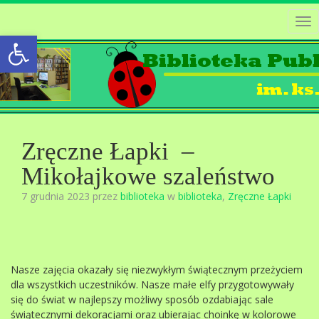
Tog
Open toolbar
nav
Zręczne Łapki –
Mikołajkowe szaleństwo
7 grudnia 2023 przez
biblioteka
w
biblioteka
,
Zręczne Łapki
Nasze zajęcia okazały się niezwykłym świątecznym przeżyciem
dla wszystkich uczestników. Nasze małe elfy przygotowywały
się do świat w najlepszy możliwy sposób ozdabiając sale
świątecznymi dekoracjami oraz ubierając choinkę w kolorowe