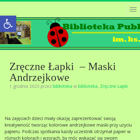
Tog
Open toolbar
nav
Zręczne Łapki – Maski
Andrzejkowe
1 grudnia 2023 przez
biblioteka
w
biblioteka
,
Zręczne Łapki
Na zajęciach dzieci miały okazję zaprezentować swoją
kreatywność tworząc kolorowe andrzejkowe maski przy użyciu
papieru. Podczas spotkania każdy uczestnik otrzymał papier w
różnych kolorach i wzorach, by móc wykazać się swoim