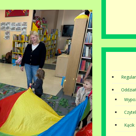
Regula
Oddział
Wypoż
Czytel
Kącik