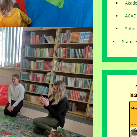
Akade
ACAD
Sobot
Statut B