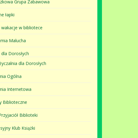
szkowa Grupa Zabawowa
ne łapki
i wakacje w bibliotece
mia Malucha
 dla Dorosłych
yczalnia dla Dorosłych
lnia Ogólna
lnia Internetowa
y Biblioteczne
rzyjaciół Biblioteki
syjny Klub Książki