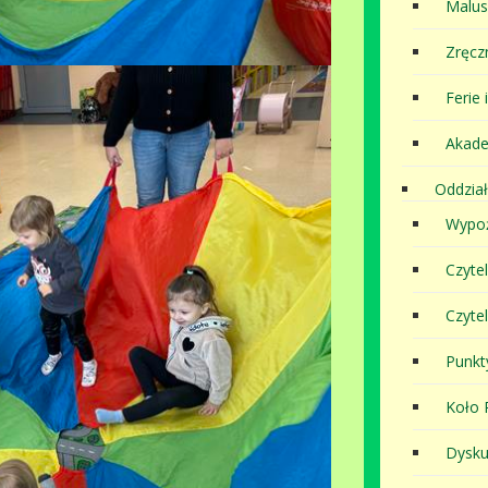
Malu
Zręcz
Ferie 
Akade
Oddział
Wypoż
Czyte
Czyte
Punkt
Koło P
Dysku