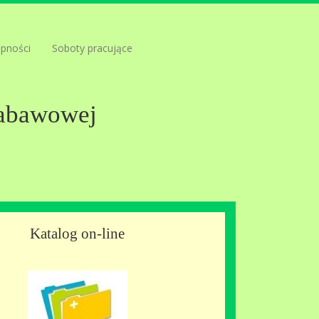
ępności
Soboty pracujące
Zabawowej
Katalog on-line