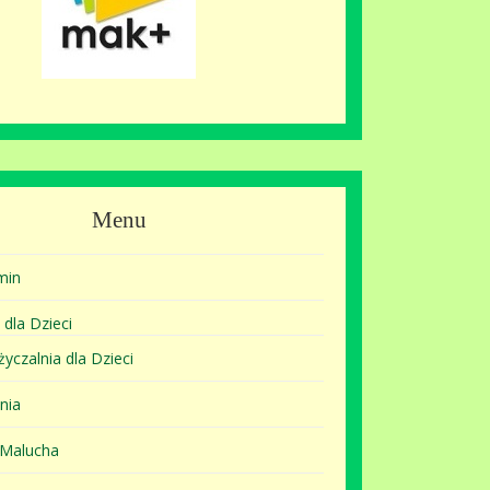
Menu
min
 dla Dzieci
yczalnia dla Dzieci
nia
 Malucha