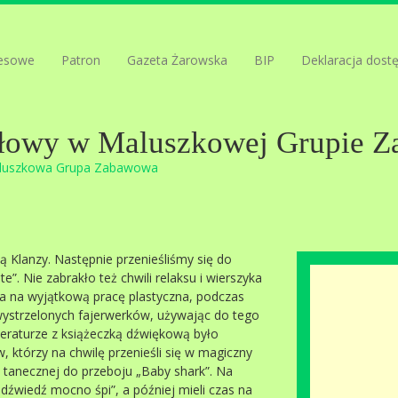
esowe
Patron
Gazeta Żarowska
BIP
Deklaracja dost
głowy w Maluszkowej Grupie 
luszkowa Grupa Zabawowa
 Klanzy. Następnie przenieśliśmy się do
e”. Nie zabrakło też chwili relaksu i wierszyka
ra na wyjątkową pracę plastyczna, podczas
wystrzelonych fajerwerków, używając do tego
iteraturze z książeczką dźwiękową było
którzy na chwilę przenieśli się w magiczny
y tanecznej do przeboju „Baby shark”. Na
edźwiedź mocno śpi”, a później mieli czas na