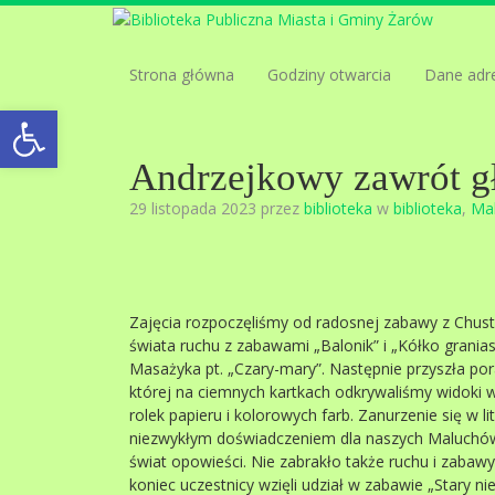
Strona główna
Godziny otwarcia
Dane adr
Open toolbar
Andrzejkowy zawrót 
29 listopada 2023 przez
biblioteka
w
biblioteka
,
Ma
Zajęcia rozpoczęliśmy od radosnej zabawy z Chustą
świata ruchu z zabawami „Balonik” i „Kółko graniast
Masażyka pt. „Czary-mary”. Następnie przyszła po
której na ciemnych kartkach odkrywaliśmy widoki 
rolek papieru i kolorowych farb. Zanurzenie się w l
niezwykłym doświadczeniem dla naszych Maluchów, 
świat opowieści. Nie zabrakło także ruchu i zabaw
koniec uczestnicy wzięli udział w zabawie „Stary ni