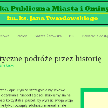
esowe
Patron
Gazeta Żarowska
BIP
Deklaracja dost
yczne podróże przez historię
zne Łapki
ęczne Łapki. Były to szczególnie wyjątkowe
 odzyskania Niepodległości, skupiliśmy się na
ci korzystali z pasteli, by wyrazić swoją wizję
nie tylko rozwijały zdolności manualne, ale