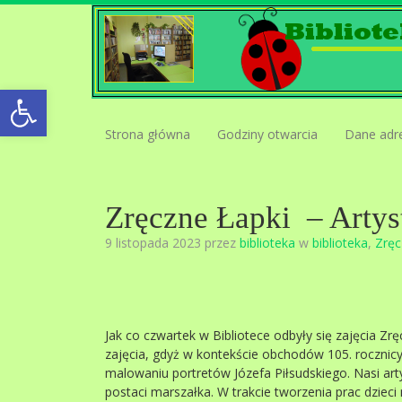
Open toolbar
Strona główna
Godziny otwarcia
Dane adr
Zręczne Łapki – Artyst
9 listopada 2023 przez
biblioteka
w
biblioteka
,
Zręc
Jak co czwartek w Bibliotece odbyły się zajęcia Zr
zajęcia, gdyż w kontekście obchodów 105. rocznicy
malowaniu portretów Józefa Piłsudskiego. Nasi artyś
postaci marszałka. W trakcie tworzenia prac dzieci 