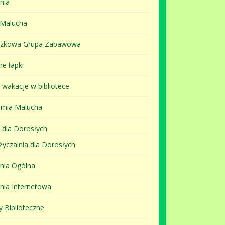
nia
 Malucha
szkowa Grupa Zabawowa
ne łapki
i wakacje w bibliotece
mia Malucha
 dla Dorosłych
yczalnia dla Dorosłych
lnia Ogólna
lnia Internetowa
y Biblioteczne