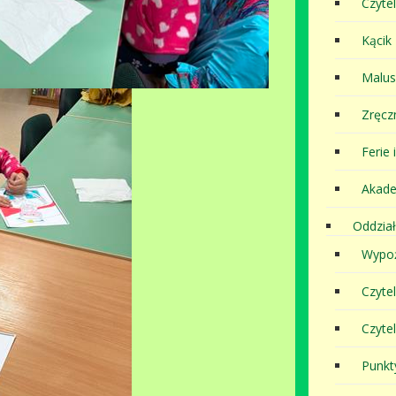
Czytel
Kącik
Malu
Zręcz
Ferie 
Akade
Oddział
Wypoż
Czyte
Czyte
Punkt