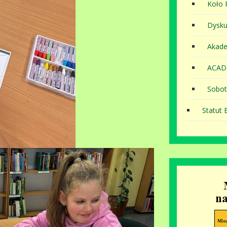
Koło P
Dysku
Akade
ACAD
Sobot
Statut B