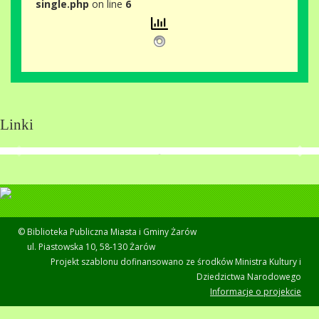
single.php
on line
6
Linki
© Biblioteka Publiczna Miasta i Gminy Żarów
ul. Piastowska 10, 58-130 Żarów
Projekt szablonu dofinansowano ze środków Ministra Kultury i
Dziedzictwa Narodowego
Informacje o projekcie