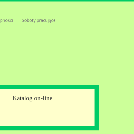
ępności
Soboty pracujące
Katalog on-line