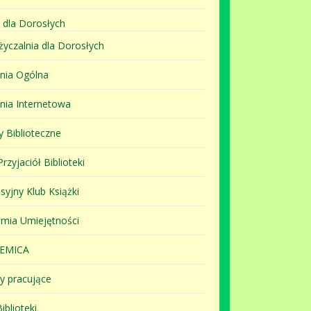
 dla Dorosłych
yczalnia dla Dorosłych
lnia Ogólna
lnia Internetowa
y Biblioteczne
rzyjaciół Biblioteki
syjny Klub Książki
mia Umiejętności
EMICA
y pracujące
iblioteki