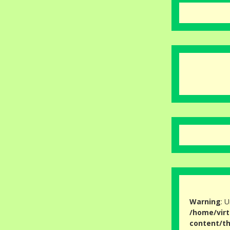
Warning
: 
/home/virt
content/th