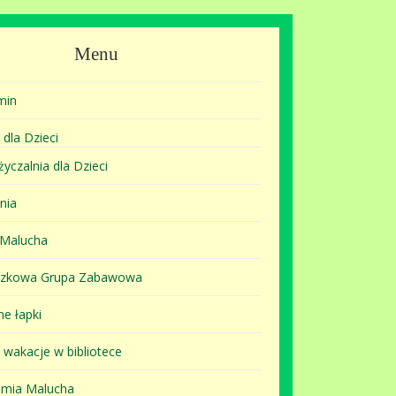
Menu
min
 dla Dzieci
yczalnia dla Dzieci
nia
 Malucha
szkowa Grupa Zabawowa
ne łapki
i wakacje w bibliotece
mia Malucha