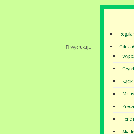
Regula
Oddział
Wydrukuj...
Wypoż
Czytel
Kącik
Malu
Zręcz
Ferie 
Akade