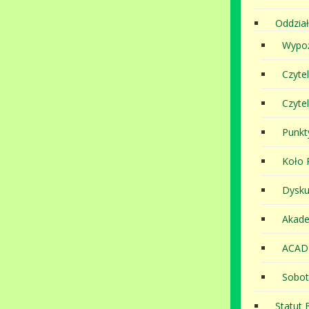
Oddział
Wypoż
Czyte
Czyte
Punkt
Koło P
Dysku
Akade
ACAD
Sobot
Statut B