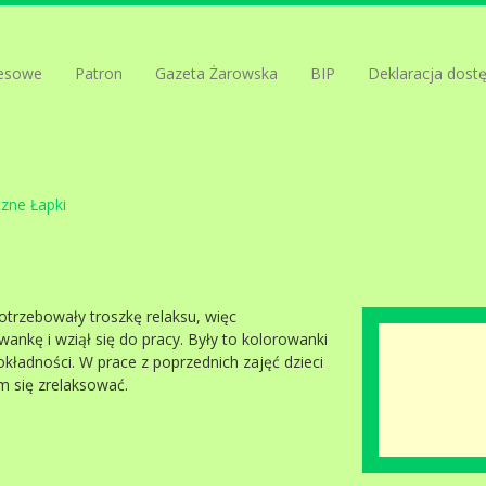
esowe
Patron
Gazeta Żarowska
BIP
Deklaracja dost
zne Łapki
otrzebowały troszkę relaksu, więc
nkę i wziął się do pracy. Były to kolorowanki
okładności. W prace z poprzednich zajęć dzieci
im się zrelaksować.