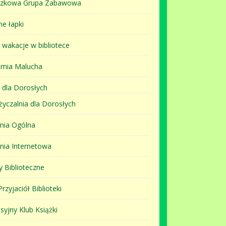
szkowa Grupa Zabawowa
ne łapki
i wakacje w bibliotece
mia Malucha
 dla Dorosłych
yczalnia dla Dorosłych
lnia Ogólna
lnia Internetowa
y Biblioteczne
rzyjaciół Biblioteki
syjny Klub Książki