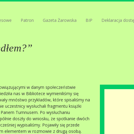
esowe
Patron
Gazeta Żarowska
BIP
Deklaracja dost
edłem?”
bowiązującymi w danym społeczeństwie
edziła nas w Bibliotece wymieniliśmy się
awały mnóstwo przykładów, które spisaliśmy na
ie uczestnicy wysłuchali fragmentu książki
ji z Panem Tumnusem. Po wysłuchaniu
spólnie doszły do wniosku, że spotkanie dwóch
ześniej wypisaliśmy. Pojawiły się przede
ym elementem w rozmowie z drugą osobą.