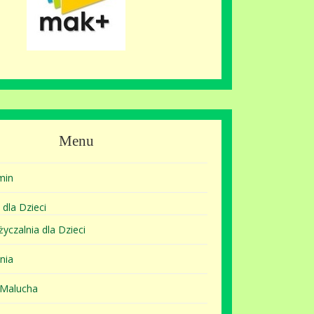
Menu
min
 dla Dzieci
yczalnia dla Dzieci
nia
 Malucha