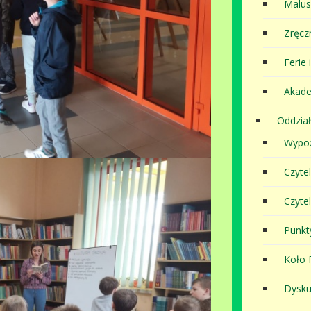
Malu
Zręcz
Ferie 
Akade
Oddział
Wypoż
Czyte
Czyte
Punkt
Koło P
Dysku