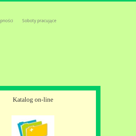
ępności
Soboty pracujące
Katalog on-line