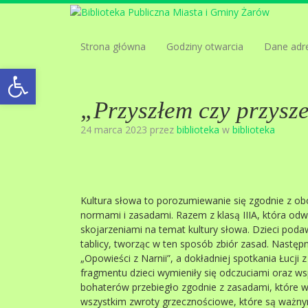
Strona główna
Godziny otwarcia
Dane adr
Open toolbar
„Przyszłem czy przysz
24 marca 2023 przez
biblioteka
w
biblioteka
Kultura słowa to porozumiewanie się zgodnie z o
normami i zasadami. Razem z klasą IIIA, która odwi
skojarzeniami na temat kultury słowa. Dzieci pod
tablicy, tworząc w ten sposób zbiór zasad. Następn
„Opowieści z Narnii”, a dokładniej spotkania Łuc
fragmentu dzieci wymieniły się odczuciami oraz w
bohaterów przebiegło zgodnie z zasadami, które wc
wszystkim zwroty grzecznościowe, które są ważn