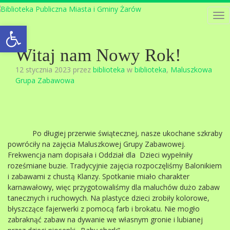
Tog
Open toolbar
nav
Witaj nam Nowy Rok!
12 stycznia 2023 przez
biblioteka
w
biblioteka
,
Maluszkowa
Grupa Zabawowa
Po długiej przerwie świątecznej, nasze ukochane szkraby
powróciły na zajęcia Maluszkowej Grupy Zabawowej.
Frekwencja nam dopisała i Oddział dla Dzieci wypełniły
roześmiane buzie. Tradycyjnie zajęcia rozpoczęliśmy Balonikiem
i zabawami z chustą Klanzy. Spotkanie miało charakter
karnawałowy, więc przygotowaliśmy dla maluchów dużo zabaw
tanecznych i ruchowych. Na plastyce dzieci zrobiły kolorowe,
błyszczące fajerwerki z pomocą farb i brokatu. Nie mogło
zabraknąć zabaw na dywanie we własnym gronie i lubianej