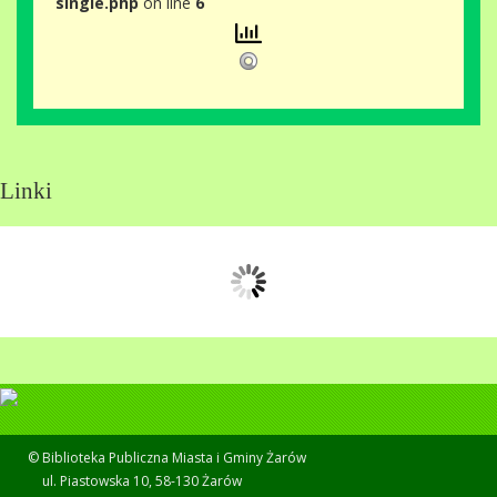
single.php
on line
6
Linki
© Biblioteka Publiczna Miasta i Gminy Żarów
ul. Piastowska 10, 58-130 Żarów