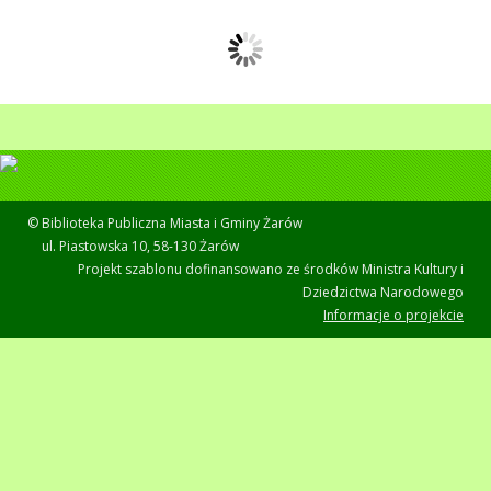
© Biblioteka Publiczna Miasta i Gminy Żarów
ul. Piastowska 10, 58-130 Żarów
Projekt szablonu dofinansowano ze środków Ministra Kultury i
Dziedzictwa Narodowego
Informacje o projekcie