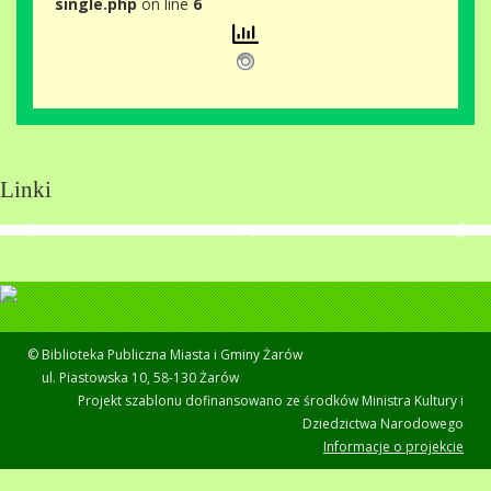
single.php
on line
6
Linki
© Biblioteka Publiczna Miasta i Gminy Żarów
ul. Piastowska 10, 58-130 Żarów
Projekt szablonu dofinansowano ze środków Ministra Kultury i
Dziedzictwa Narodowego
Informacje o projekcie