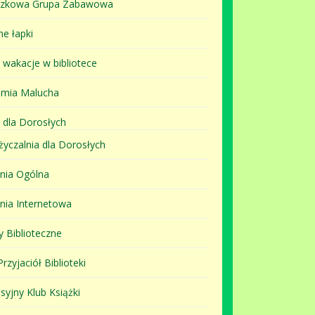
szkowa Grupa Zabawowa
ne łapki
i wakacje w bibliotece
mia Malucha
 dla Dorosłych
yczalnia dla Dorosłych
lnia Ogólna
lnia Internetowa
y Biblioteczne
rzyjaciół Biblioteki
syjny Klub Książki