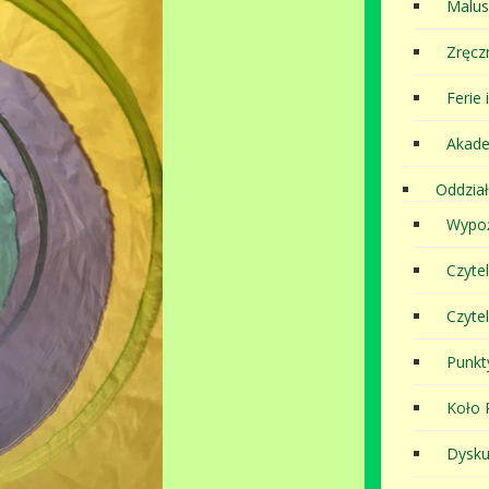
Malu
Zręcz
Ferie 
Akade
Oddział
Wypoż
Czyte
Czyte
Punkt
Koło P
Dysku