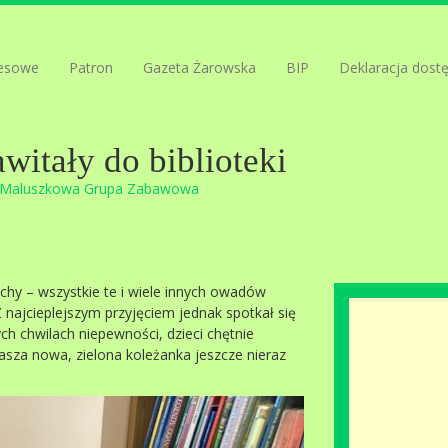
esowe
Patron
Gazeta Żarowska
BIP
Deklaracja dost
itały do biblioteki
Maluszkowa Grupa Zabawowa
chy – wszystkie te i wiele innych owadów
 najcieplejszym przyjęciem jednak spotkał się
ch chwilach niepewności, dzieci chętnie
Nasza nowa, zielona koleżanka jeszcze nieraz