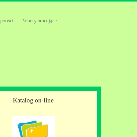
ępności
Soboty pracujące
Katalog on-line