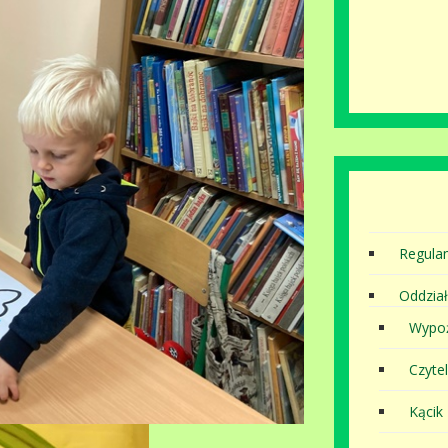
Regula
Oddział
Wypoż
Czytel
Kącik