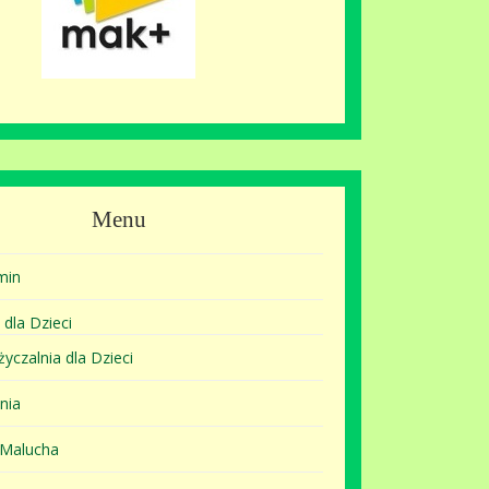
Menu
min
 dla Dzieci
yczalnia dla Dzieci
nia
 Malucha