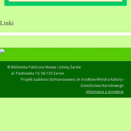
Linki
© Biblioteka Publiczna Miasta i Gminy Żarów
ul. Piastowska 10, 58-130 Żarów
Projekt szablonu dofinansowano ze środków Ministra Kultury i
Dziedzictwa Narodowego
Informacje o projekcie