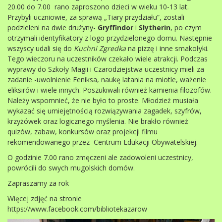
20.00 do 7.00 rano zaproszono dzieci w wieku 10-13 lat.
Przybyli uczniowie, za sprawą „Tiary przydziału”, zostali
podzieleni na dwie drużyny-
Gryffindor
i
Slytherin
, po czym
otrzymali identyfikatory z logo przydzielonego domu. Następnie
wszyscy udali się do
Kuchni Zgredka
na pizzę i inne smakołyki.
Tego wieczoru na uczestników czekało wiele atrakcji. Podczas
wyprawy do Szkoły Magii i Czarodziejstwa uczestnicy mieli za
zadanie -uwolnienie Feniksa, naukę latania na miotle, ważenie
eliksirów i wiele innych.
Poszukiwali również kamienia filozofów.
Należy wspomnieć, że nie było to proste. Młodzież musiała
wykazać się umiejętnością rozwiązywania zagadek, szyfrów,
krzyżówek oraz logicznego myślenia. Nie brakło również
quizów, zabaw, konkursów oraz projekcji filmu
rekomendowanego przez Centrum Edukacji Obywatelskiej.
O godzinie 7.00 rano zmęczeni ale zadowoleni uczestnicy,
powrócili do swych mugolskich domów.
Zapraszamy za rok
Więcej zdjęć na stronie
https://www.facebook.com/bibliotekazarow