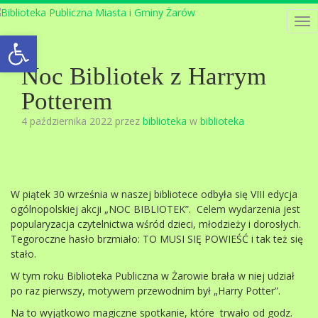
Tog
Open toolbar
nav
Noc Bibliotek z Harrym
Potterem
4 października 2022 przez
biblioteka
w
biblioteka
W piątek 30 września w naszej bibliotece odbyła się VIII edycja
ogólnopolskiej akcji „NOC BIBLIOTEK”. Celem wydarzenia jest
popularyzacja czytelnictwa wśród dzieci, młodzieży i dorosłych.
Tegoroczne hasło brzmiało: TO MUSI SIĘ POWIEŚĆ i tak też się
stało.
W tym roku Biblioteka Publiczna w Żarowie brała w niej udział
po raz pierwszy, motywem przewodnim był „Harry Potter”.
Na to wyjątkowo magiczne spotkanie, które trwało od godz.