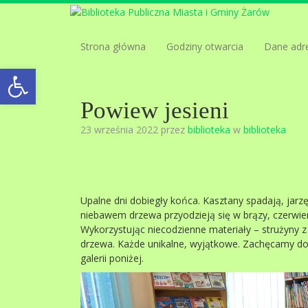
Strona główna
Godziny otwarcia
Dane adr
Open toolbar
Powiew jesieni
23 września 2022 przez
biblioteka
w
biblioteka
Upalne dni dobiegły końca. Kasztany spadają, jarzęb
niebawem drzewa przyodzieją się w brązy, czerwieni
Wykorzystując niecodzienne materiały – strużyny z 
drzewa. Każde unikalne, wyjątkowe. Zachęcamy do 
galerii poniżej.