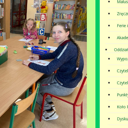
Malu
Zręcz
Ferie 
Akade
Oddział
Wypoż
Czyte
Czyte
Punkt
Koło P
Dysku