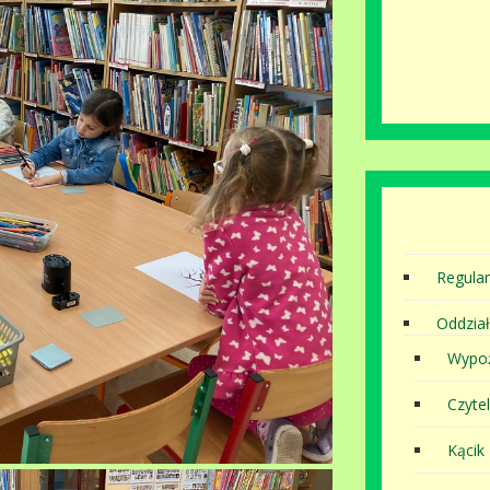
Regula
Oddział
Wypoż
Czytel
Kącik