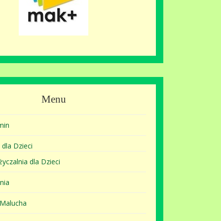
Menu
min
 dla Dzieci
yczalnia dla Dzieci
nia
 Malucha