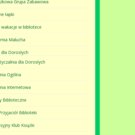
szkowa Grupa Zabawowa
ne łapki
i wakacje w bibliotece
mia Malucha
 dla Dorosłych
yczalnia dla Dorosłych
lnia Ogólna
lnia Internetowa
y Biblioteczne
rzyjaciół Biblioteki
syjny Klub Książki