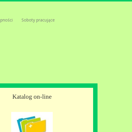
ępności
Soboty pracujące
Katalog on-line