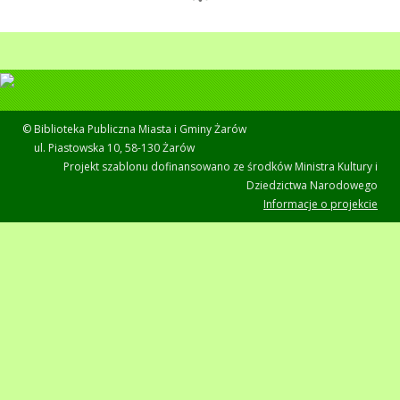
© Biblioteka Publiczna Miasta i Gminy Żarów
ul. Piastowska 10, 58-130 Żarów
Projekt szablonu dofinansowano ze środków Ministra Kultury i
Dziedzictwa Narodowego
Informacje o projekcie