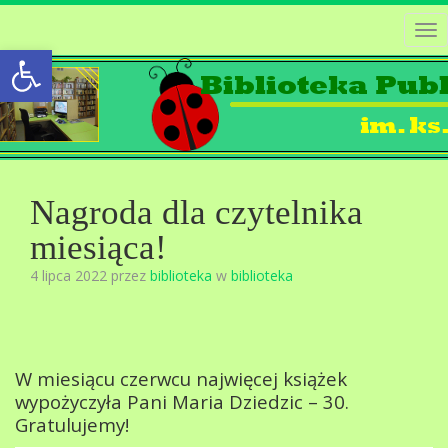
Tog
Open toolbar
nav
Nagroda dla czytelnika
miesiąca!
4 lipca 2022 przez
biblioteka
w
biblioteka
W miesiącu czerwcu najwięcej książek
wypożyczyła Pani Maria Dziedzic – 30.
Gratulujemy!