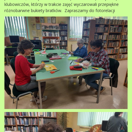
klubowiczów, którzy w trakcie zajęć wyczarowali przepiękne
różnobarwne bukiety bratków. Zapraszamy do fotorelacji