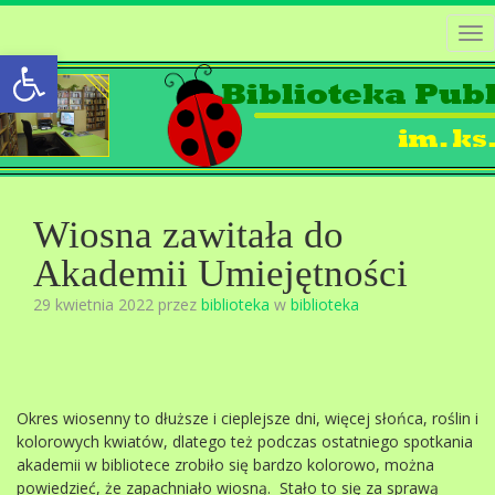
Tog
Open toolbar
nav
Wiosna zawitała do
Akademii Umiejętności
29 kwietnia 2022 przez
biblioteka
w
biblioteka
Okres wiosenny to dłuższe i cieplejsze dni, więcej słońca, roślin i
kolorowych kwiatów, dlatego też podczas ostatniego spotkania
akademii w bibliotece zrobiło się bardzo kolorowo, można
powiedzieć, że zapachniało wiosną. Stało to się za sprawą