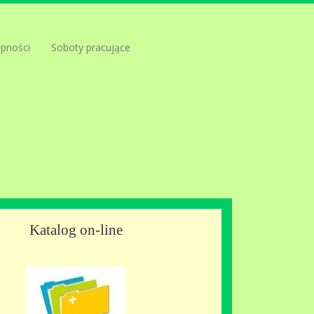
ępności
Soboty pracujące
Katalog on-line