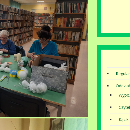
Regula
Oddział
Wypoż
Czytel
Kącik