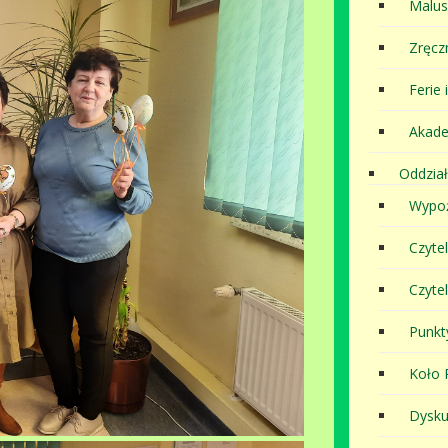
Malu
Zręcz
Ferie 
Akade
Oddział
Wypoż
Czyte
Czyte
Punkt
Koło P
Dysku