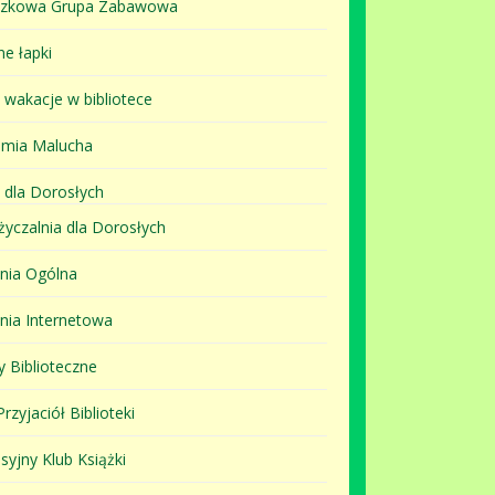
szkowa Grupa Zabawowa
ne łapki
i wakacje w bibliotece
mia Malucha
 dla Dorosłych
yczalnia dla Dorosłych
lnia Ogólna
lnia Internetowa
y Biblioteczne
rzyjaciół Biblioteki
syjny Klub Książki