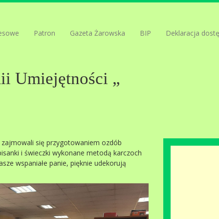
esowe
Patron
Gazeta Żarowska
BIP
Deklaracja dost
i Umiejętności „
i” zajmowali się przygotowaniem ozdób
pisanki i świeczki wykonane metodą karczoch
sze wspaniałe panie, pięknie udekorują