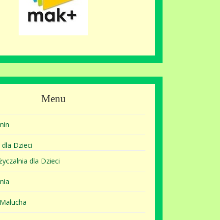
Menu
min
 dla Dzieci
yczalnia dla Dzieci
nia
 Malucha